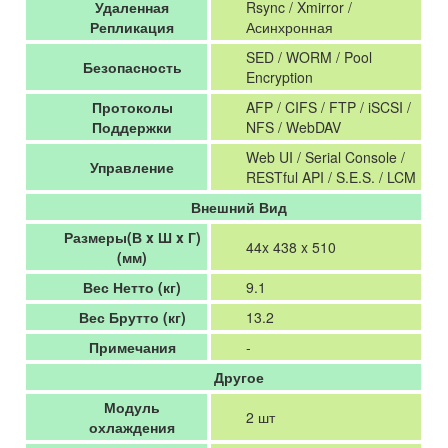
Удаленная
Rsync / Xmirror /
Репликация
Асинхронная
SED / WORM / Pool
Безопасность
Encryption
Протоколы
AFP / CIFS / FTP / iSCSI /
Поддержки
NFS / WebDAV
Web UI / Serial Console /
Управление
RESTful API / S.E.S. / LCM
Внешний Вид
Размеры(В x Ш x Г)
44x 438 x 510
(мм)
Вес Нетто (кг)
9.1
Вес Брутто (кг)
13.2
Примечания
-
Другое
Модуль
2 шт
охлаждения