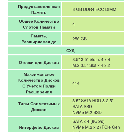
Предустановленная
8 GB DDR4 ECC DIMM
Память
Общее Количество
4
Слотов Памяти
Память,
256 GB
Расширяемая до
СХД
3.5" 3.5" Slot x 4 x 4
Отсеки для Дисков
M.2 3.5" Slot x 4 x 2
Максимальное
Количество Дисков
414
С Учетом Полки
Расширения
3.5" SATA HDD & 2.5"
Типы Совместимых
SATA SSD
Дисков
NVMe M.2 SSD
SATA x 4 (6Gb/s)
Интерфейс Дисков
NVMe M.2 x 2 (PCIe Gen