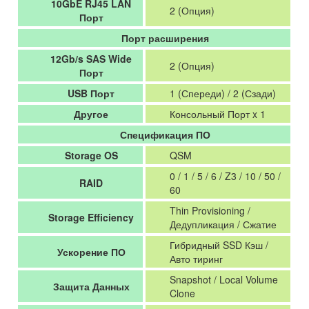
10GbE RJ45 LAN
2 (Опция)
Порт
Порт расширения
12Gb/s SAS Wide
2 (Опция)
Порт
USB Порт
1 (Спереди) / 2 (Сзади)
Другое
Консольный Порт x 1
Спецификация ПО
Storage OS
QSM
0 / 1 / 5 / 6 / Z3 / 10 / 50 /
RAID
60
Thin Provisioning /
Storage Efficiency
Дедупликация / Сжатие
Гибридный SSD Кэш /
Ускорение ПО
Авто тиринг
Snapshot / Local Volume
Защита Данных
Clone