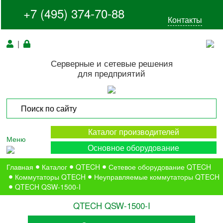
+7 (495) 374-70-88
Контакты
|
Серверные и сетевые решения
для предприятий
Каталог производителей
Меню
Основное оборудование
Главная
Каталог
QTECH
Сетевое оборудование QTECH
Коммутаторы QTECH
Неуправляемые коммутаторы QTECH
QTECH QSW-1500-I
QTECH QSW-1500-I