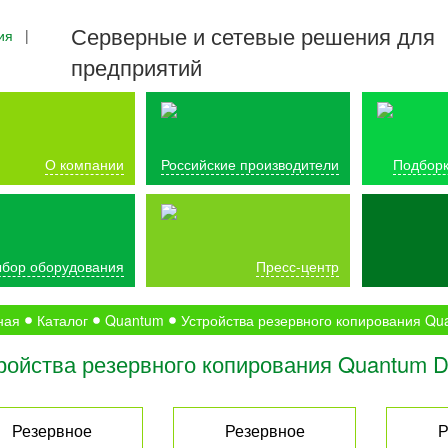
Серверные и сетевые решения для
ия
|
предприятий
О компании
Российские производители
Подборк
бор оборудования
Пресс-центр
ная
Каталог
Quantum
Устройства резервного копирования Qu
ройства резервного копирования Quantum D
Резервное
Резервное
Р