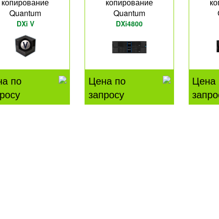
копирование
копирование
ко
Quantum
Quantum
DXi V
DXi4800
на по
Цена по
Цена 
росу
запросу
запро