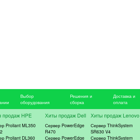
Выбор
Решения и
Доставка и
ании
оборудования
сборка
оплата
ы продаж HPE
Хиты продаж Dell
Хиты продаж Lenovo
ер Proliant ML350
Сервер PowerEdge
Сервер ThinkSystem
2
R470
SR630 V4
ер Proliant DL360
Сервер PowerEdge
Сервер ThinkSystem