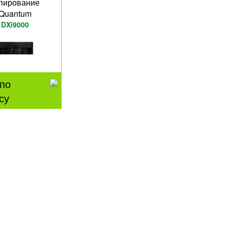
пирование
Quantum
DXi9000
по
су