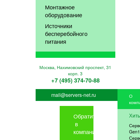
Монтажное
оборудование
Источники
бесперебойного
питания
Москва, Нахимовский проспект, 31
корп. 3
+7 (495) 374-70-88
mail@servers-net.ru
О
комп
Обратиться
Хит
в
Серв
компанию
Gen1
Серв