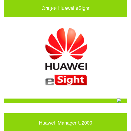
Опции Huawei eSight
Huawei iManager U2000