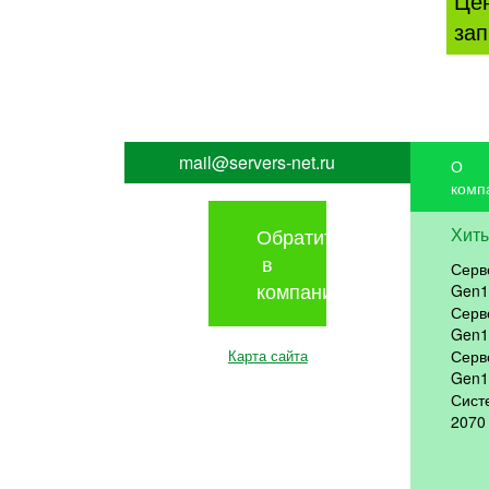
Це
зап
mail@servers-net.ru
О
комп
Обратиться
Хит
в
Серв
компанию
Gen1
Серв
Gen1
Карта сайта
Серв
Gen1
Сист
2070