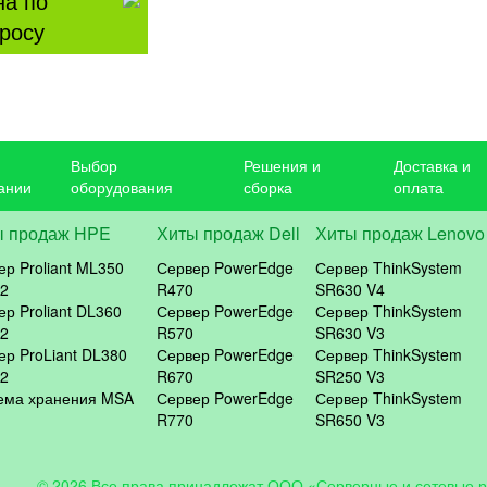
на по
росу
Выбор
Решения и
Доставка и
ании
оборудования
сборка
оплата
ы продаж HPE
Хиты продаж Dell
Хиты продаж Lenovo
ер Proliant ML350
Сервер PowerEdge
Сервер ThinkSystem
2
R470
SR630 V4
ер Proliant DL360
Сервер PowerEdge
Сервер ThinkSystem
2
R570
SR630 V3
ер ProLiant DL380
Сервер PowerEdge
Сервер ThinkSystem
2
R670
SR250 V3
ема хранения MSA
Сервер PowerEdge
Сервер ThinkSystem
R770
SR650 V3
© 2026 Все права принадлежат ООО «Серверные и сетевые 