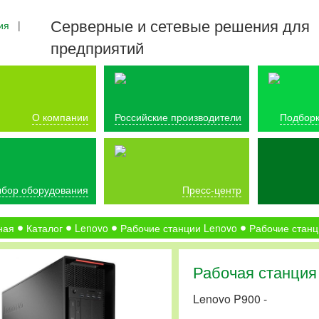
Серверные и сетевые решения для
ия
|
предприятий
О компании
Российские производители
Подборк
бор оборудования
Пресс-центр
ная
Каталог
Lenovo
Рабочие станции Lenovo
Рабочие станц
Рабочая станция
Lenovo P900 -