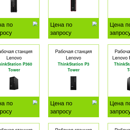
на по
Цена по
Цена п
росу
запросу
запрос
абочая станция
Рабочая станция
Рабоча
Lenovo
Lenovo
Lenovo 
hinkStation P360
ThinkStation P3
ThinkSt
Tower
Tower
T
на по
Цена по
Цена п
росу
запросу
запрос
абочая станция
Рабочая станция
Рабоча