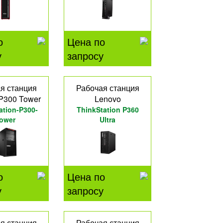
о
Цена по
у
запросу
я станция
Рабочая станция
P300 Tower
Lenovo
ation-P300-
ThinkStation P360
ower
Ultra
о
Цена по
у
запросу
я станция
Рабочая станция