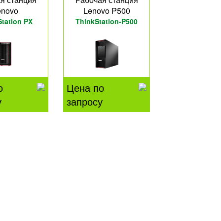
enovo
Lenovo P500
tation PX
ThinkStation-P500
о
Цена по
у
запросу