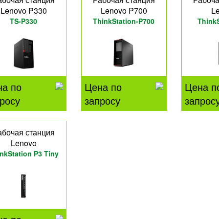
Lenovo P330
Lenovo P700
L
TS-P330
ThinkStation-P700
ThinkS
на по
Цена по
Цена п
росу
запросу
запрос
абочая станция
Lenovo
nkStation P3 Tiny