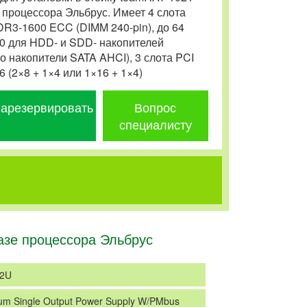
 процессора Эльбрус. Имеет 4 слота
R3-1600 ECC (DIMM 240-pin), до 64
.0 для HDD- и SDD- накопителей
о накопители SATA AHCI), 3 слота PCI
 (2×8 + 1×4 или 1×16 + 1×4)
арезервировать
Вопрос
специалисту
азе процессора Эльбрус
 2U
um Single Output Power Supply W/PMbus