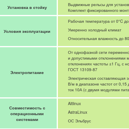
Выдвижные рельсы для установк
Установка в стойку
Комплект фиксированного монта
Рабочая температура от 0°C до
Умеренно холодный климат
Условия эксплуатации
Относительная влажность до 8
От однофазной сети переменно
и допустимыми отклонениями м
отклонениях частоты ±1 Гц, с н
ГОСТ 13109-87
Электропитание
Электрическая составляющая эл
В/м в диапазоне частот от 0,1
ток 10А (с двумя модулями пита
Altlinux
Совместимость с
AstraLinux
операционными
системами
ОС Эльбрус