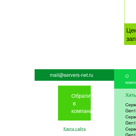
Це
зап
mail@servers-net.ru
О
комп
Обратиться
Хит
в
Серв
компанию
Gen1
Серв
Gen1
Карта сайта
Серв
Gen1