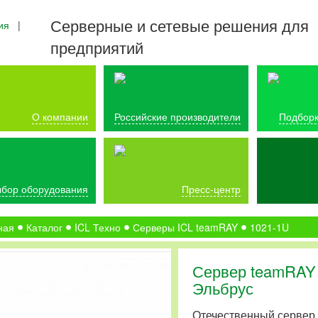
Серверные и сетевые решения для
ия
|
предприятий
О компании
Российские производители
Подборк
бор оборудования
Пресс-центр
ная
Каталог
ICL Техно
Серверы ICL teamRAY
1021-1U
Сервер teamRAY 
Эльбрус
Отечественный сервер 