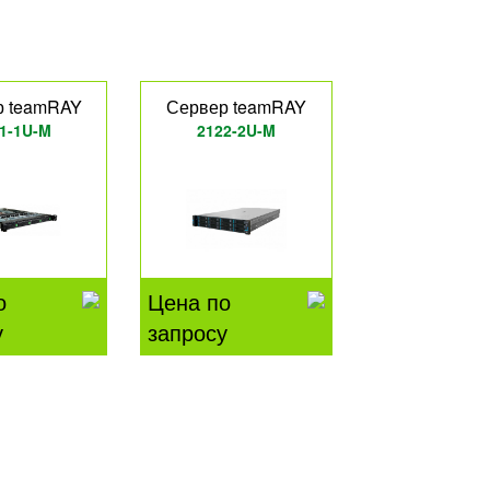
р teamRAY
Сервер teamRAY
1-1U-M
2122-2U-M
о
Цена по
у
запросу