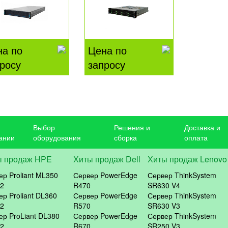
на по
Цена по
росу
запросу
Выбор
Решения и
Доставка и
ании
оборудования
сборка
оплата
ы продаж HPE
Хиты продаж Dell
Хиты продаж Lenovo
ер Proliant ML350
Сервер PowerEdge
Сервер ThinkSystem
2
R470
SR630 V4
ер Proliant DL360
Сервер PowerEdge
Сервер ThinkSystem
2
R570
SR630 V3
ер ProLiant DL380
Сервер PowerEdge
Сервер ThinkSystem
2
R670
SR250 V3