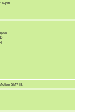
16-pin
грев
DD
N
 Motion SM718.