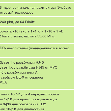
 ядер, оригинальная архитектура Эльбрус
метровый техпроцесс
40-pin), до 64 Гбайт
формата x16 (2×8 + 1×4 или 1×16 + 1×4)
 бита 5 вольт, частота 33/66 МГц
SDD- накопителей (поддерживаются только
00Base-T с разъёмами RJ45
00Base-TX с разъёмами RJ45 от МУС
.0 с разъёмами типа A
разъёмом DE-9 от сервера
 VGA
ёмами 10-pin для 4 передних портов
ом 5-pin для прямого ввода-вывода
и 8-pin для обновления ПЗУ
ми 10-pin для диагностики