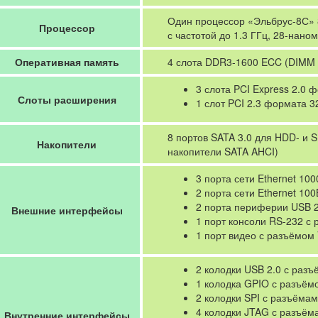
Один процессор «Эльбрус-8С» 8
Процессор
с частотой до 1.3 ГГц, 28-нано
Оперативная память
4 слота DDR3-1600 ECC (DIMM 2
3 слота PCI Express 2.0 
Слоты расширения
1 слот PCI 2.3 формата 32
8 портов SATA 3.0 для HDD- и 
Накопители
накопители SATA AHCI)
3 порта сети Ethernet 10
2 порта сети Ethernet 1
2 порта периферии USB 2
Внешние интерфейсы
1 порт консоли RS-232 с 
1 порт видео с разъёмом
2 колодки USB 2.0 с разъ
1 колодка GPIO с разъём
2 колодки SPI с разъёмам
4 колодки JTAG с разъёма
Внутренние интерфейсы