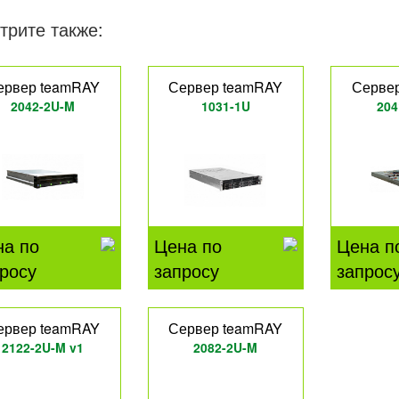
трите также:
ервер teamRAY
Сервер teamRAY
Серве
2042-2U-M
1031-1U
204
на по
Цена по
Цена п
росу
запросу
запрос
ервер teamRAY
Сервер teamRAY
2122-2U-M v1
2082-2U-M