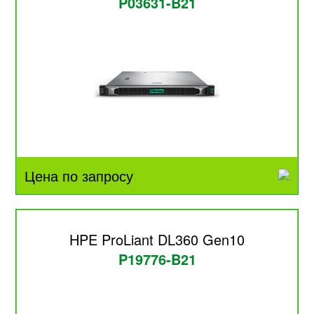
P03631-B21
Цена по запросу
HPE ProLiant DL360 Gen10
P19776-B21