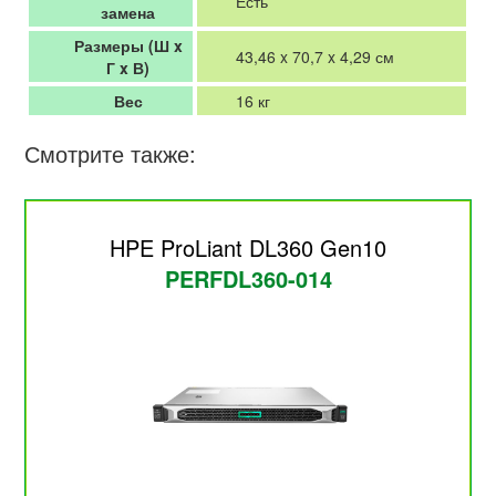
Есть
замена
Размеры (Ш x
43,46 x 70,7 x 4,29 см
Г x В)
Вес
16 кг
Смотрите также:
HPE ProLiant DL360 Gen10
PERFDL360-014