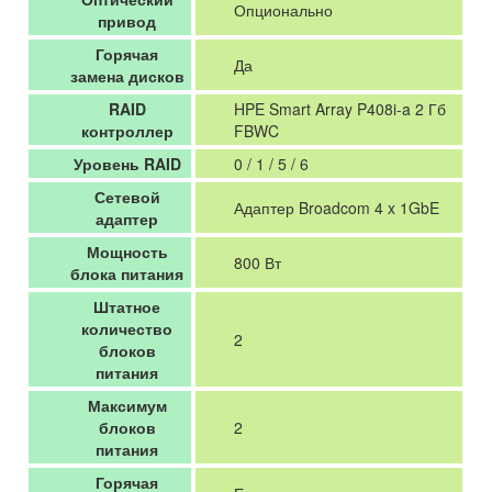
Опционально
привод
Горячая
Да
замена дисков
RAID
HPE Smart Array P408i-a 2 Гб
контроллер
FBWC
Уровень RAID
0 / 1 / 5 / 6
Сетевой
Адаптер Broadcom 4 x 1GbE
адаптер
Мощность
800 Вт
блока питания
Штатное
количество
2
блоков
питания
Максимум
блоков
2
питания
Горячая