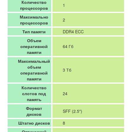
Количество
1
процессоров
Максимально
2
процессоров
Тип памяти
DDR4 ECC
Объем
оперативной
64 Гб
памяти
Максимальный
объем
3 Тб
оперативной
памяти
Количество
слотов под
24
память
Формат
SFF (2.5")
дисков
Штатно дисков
8
Оптический