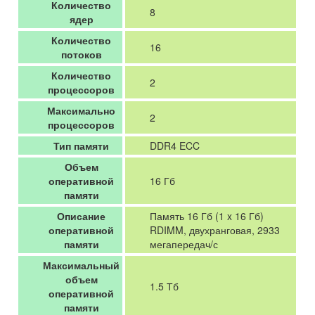
Количество
8
ядер
Количество
16
потоков
Количество
2
процессоров
Максимально
2
процессоров
Тип памяти
DDR4 ECC
Объем
оперативной
16 Гб
памяти
Описание
Память 16 Гб (1 x 16 Гб)
оперативной
RDIMM, двухранговая, 2933
памяти
мегапередач/с
Максимальный
объем
1.5 Тб
оперативной
памяти