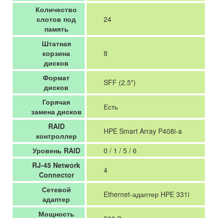
Количество
слотов под
24
память
Штатная
корзина
8
дисков
Формат
SFF (2.5")
дисков
Горячая
Есть
замена дисков
RAID
HPE Smart Array P408i-a
контроллер
Уровень RAID
0 / 1 / 5 / 6
RJ-45 Network
4
Connector
Сетевой
Ethernet-адаптер HPE 331i
адаптер
Мощность