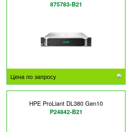
875783-B21
Цена по запросу
HPE ProLiant DL380 Gen10
P24842-B21