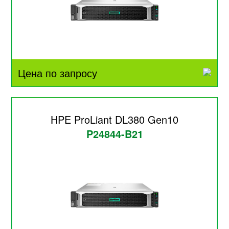
Цена по запросу
HPE ProLiant DL380 Gen10
P24844-B21