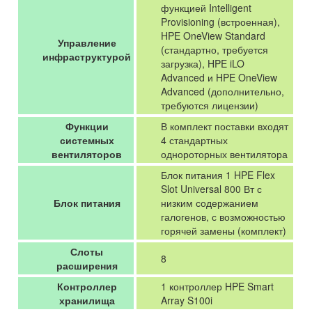
функцией Intelligent
Provisioning (встроенная),
HPE OneView Standard
Управление
(стандартно, требуется
инфраструктурой
загрузка), HPE iLO
Advanced и HPE OneView
Advanced (дополнительно,
требуются лицензии)
Функции
В комплект поставки входят
системных
4 стандартных
вентиляторов
однороторных вентилятора
Блок питания 1 HPE Flex
Slot Universal 800 Вт с
Блок питания
низким содержанием
галогенов, с возможностью
горячей замены (комплект)
Слоты
8
расширения
Контроллер
1 контроллер HPE Smart
хранилища
Array S100i