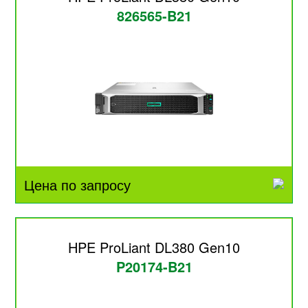
826565-B21
Цена по запросу
HPE ProLiant DL380 Gen10
P20174-B21