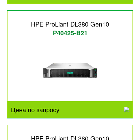
HPE ProLiant DL380 Gen10
P40425-B21
Цена по запросу
HPE ProLiant DL380 Gen10