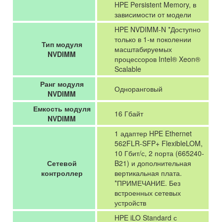
HPE Persistent Memory, в
зависимости от модели
HPE NVDIMM-N *Доступно
только в 1-м поколении
Тип модуля
масштабируемых
NVDIMM
процессоров Intel® Xeon®
Scalable
Ранг модуля
Одноранговый
NVDIMM
Емкость модуля
16 Гбайт
NVDIMM
1 адаптер HPE Ethernet
562FLR-SFP+ FlexibleLOM,
10 Гбит/с, 2 порта (665240-
Сетевой
B21) и дополнительная
контроллер
вертикальная плата.
*ПРИМЕЧАНИЕ. Без
встроенных сетевых
устройств
HPE iLO Standard с