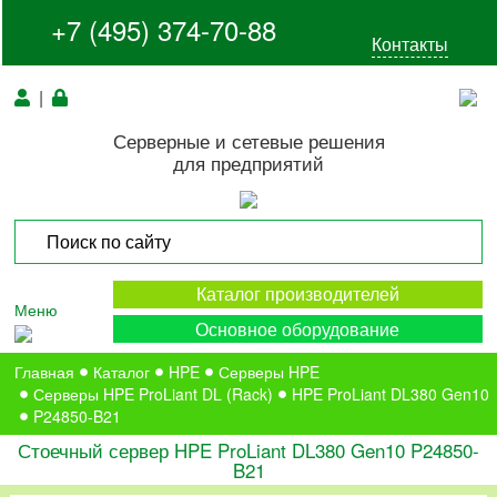
+7 (495) 374-70-88
Контакты
|
Серверные и сетевые решения
для предприятий
Каталог производителей
Меню
Основное оборудование
Главная
Каталог
HPE
Серверы HPE
Серверы HPE ProLiant DL (Rack)
HPE ProLiant DL380 Gen10
P24850-B21
Стоечный сервер HPE ProLiant DL380 Gen10 P24850-
B21