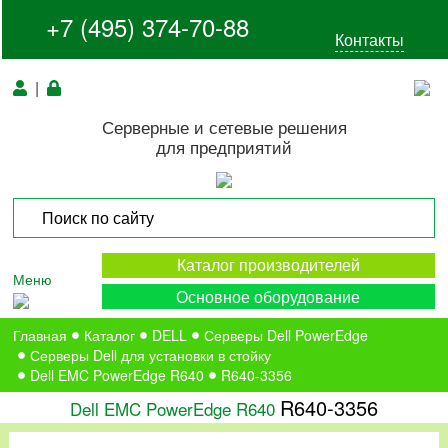
+7 (495) 374-70-88
Контакты
|
Серверные и сетевые решения
для предприятий
Каталог производителей
Меню
Основное оборудование
Главная
Каталог
DELL
Серверы Dell PowerEdge
Серверы Dell для установки в стойку
Dell EMC PowerEdge R640
R640-3356
R640-3356
Dell EMC PowerEdge R640