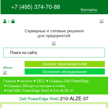
+7 (495) 374-70-88
Контакты
|
Серверные и сетевые решения
для предприятий
Каталог производителей
Меню
Основное оборудование
Главная
Каталог
DELL
Серверы Dell PowerEdge
Серверы Dell для установки в стойку
Dell EMC PowerEdge R440
210-ALZE-37
210-ALZE-37
Dell PowerEdge R440