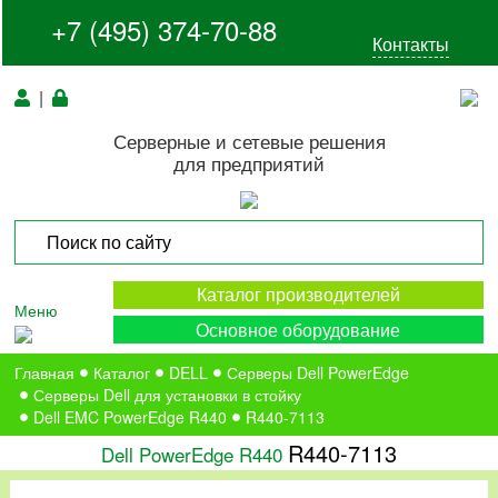
+7 (495) 374-70-88
Контакты
|
Серверные и сетевые решения
для предприятий
Каталог производителей
Меню
Основное оборудование
Главная
Каталог
DELL
Серверы Dell PowerEdge
Серверы Dell для установки в стойку
Dell EMC PowerEdge R440
R440-7113
R440-7113
Dell PowerEdge R440