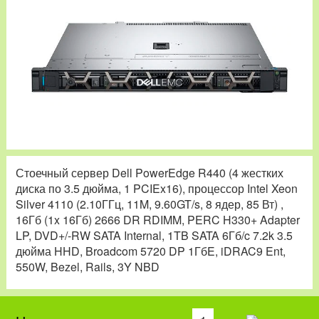
Стоечный сервер Dell PowerEdge R440 (4 жестких
диска по 3.5 дюйма, 1 PCIEx16), процессор Intel Xeon
Silver 4110 (2.10ГГц, 11M, 9.60GT/s, 8 ядер, 85 Вт) ,
16Гб (1x 16Гб) 2666 DR RDIMM, PERC H330+ Adapter
LP, DVD+/-RW SATA Internal, 1TB SATA 6Гб/c 7.2k 3.5
дюйма HHD, Broadcom 5720 DP 1ГбE, iDRAC9 Ent,
550W, Bezel, Rails, 3Y NBD