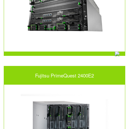
Fujitsu PrimeQuest 2400E2