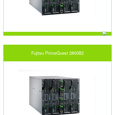
Fujitsu PrimeQuest 2800B2