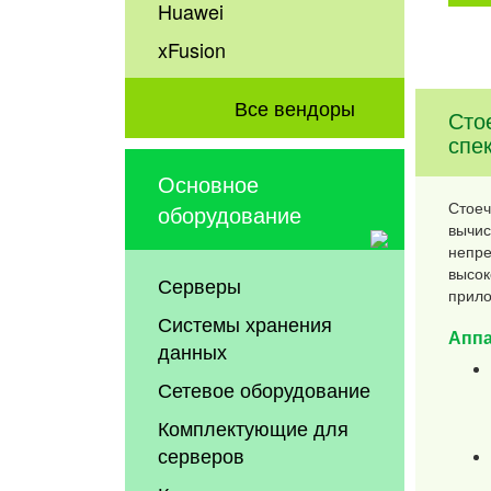
Huawei
xFusion
Все вендоры
Сто
спе
Основное
Стоеч
оборудование
вычис
непре
высок
Серверы
прило
Системы хранения
Аппа
данных
Сетевое оборудование
Комплектующие для
серверов