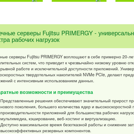
ечные серверы Fujitsu PRIMERGY - универсаль
ктра рабочих нагрузок
ные серверы Fujitsu PRIMERGY воплощают в себе примерно 20-лет
лительных систем, что приводит к чрезвычайно низкому уровню отка
рывной работе и исключительной доступности приложений. Униве
оскоростных твердотельных накопителей NVMe PCIe, делают пре
жений с интенсивным использованием данных.
ратные возможности и преимущества
Представленные решения обеспечивают значительный прирост пр
нового поколения, большего количества ядер и высокоскоростной
производительности приложений для большинства рабочих нагруз
мультимедиа, кэширование, веб-хостинг и виртуализацию.
Доступно максимальное время безотказной работы и снижение за
высокоэффективных резервных компонентов.