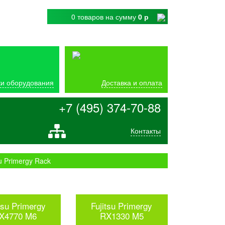
0 товаров
на сумму
0 р
и оборудования
Доставка и оплата
+7 (495) 374-70-88
Контакты
u Primergy Rack
tsu Primergy
Fujitsu Primergy
X4770 M6
RX1330 M5