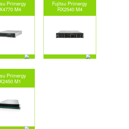
tsu Primergy
Fujitsu Primergy
X4770 M4
RX2540 M4
tsu Primergy
X2450 M1