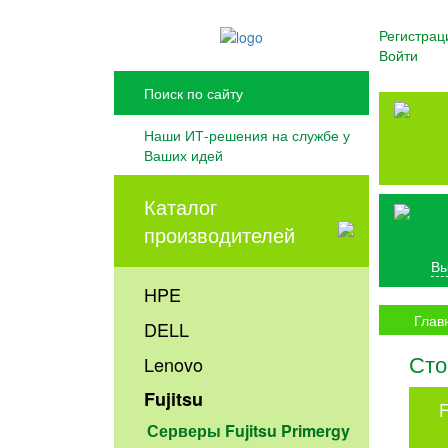
Регистрац
Войти
Наши ИТ-решения на службе у
Ваших идей
Каталог
производителей
Вы
HPE
Глав
DELL
Сто
Lenovo
Fujitsu
F
Серверы Fujitsu Primergy