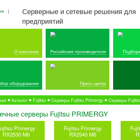
Серверные и сетевые решения для
ия
|
предприятий
О компании
Российские производители
Подборк
бор оборудования
Пресс-центр
ная
Каталог
Fujitsu
Серверы Fujitsu Primergy
Серверы Fujits
ечные серверы Fujitsu PRIMERGY
ujitsu Primergy
Fujitsu Primergy
Fuji
RX2530 M6
RX2540 M6
R