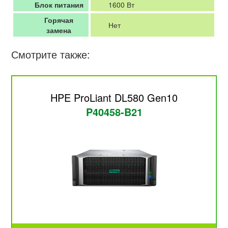
Блок питания
1600 Вт
Горячая
Нет
замена
Смотрите также:
HPE ProLiant DL580 Gen10
P40458-B21