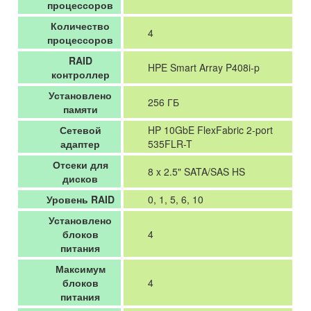
процессоров
Количество
4
процессоров
RAID
HPE Smart Array P408i-p
контроллер
Установлено
256 ГБ
памяти
Сетевой
HP 10GbE FlexFabric 2-port
адаптер
535FLR-T
Отсеки для
8 x 2.5" SATA/SAS HS
дисков
Уровень RAID
0, 1, 5, 6, 10
Установлено
блоков
4
питания
Максимум
блоков
4
питания