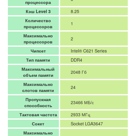
процессора
Кэш Level 3
8.25
Количество
1
процессоров
Максимально
2
процессоров
Чипсет
Intel® C621 Series
Тип памяти
DDR4
Максимальный
2048 Гб
объем памяти
Максимально
24
слотов памяти
Пропускная
23466 МБ/с
способность
Тактовая частота
2933 МГц
Сокет
Socket LGA3647
Максимально