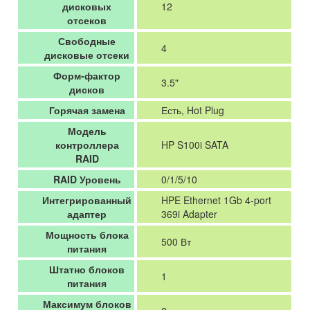
дисковых
12
отсеков
Свободные
4
дисковые отсеки
Форм-фактор
3.5"
дисков
Горячая замена
Есть, Hot Plug
Модель
контроллера
HP S100i SATA
RAID
RAID Уровень
0/1/5/10
Интегрированный
HPE Ethernet 1Gb 4-port
адаптер
369i Adapter
Мощность блока
500 Вт
питания
Штатно блоков
1
питания
Максимум блоков