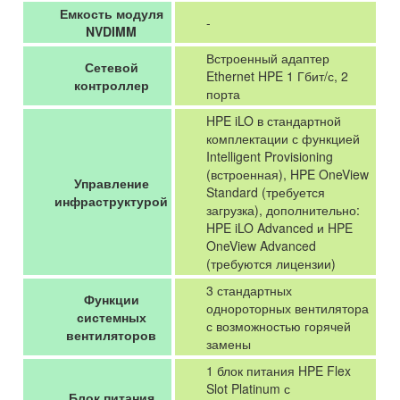
Емкость модуля
-
NVDIMM
Встроенный адаптер
Сетевой
Ethernet HPE 1 Гбит/с, 2
контроллер
порта
HPE iLO в стандартной
комплектации с функцией
Intelligent Provisioning
(встроенная), HPE OneView
Управление
Standard (требуется
инфраструктурой
загрузка), дополнительно:
HPE iLO Advanced и HPE
OneView Advanced
(требуются лицензии)
3 стандартных
Функции
однороторных вентилятора
системных
с возможностью горячей
вентиляторов
замены
1 блок питания HPE Flex
Slot Platinum с
Блок питания