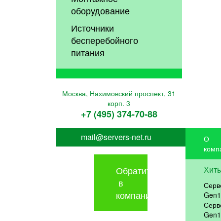
оборудование
Источники
бесперебойного
питания
Москва, Нахимовский проспект, 31
корп. 3
+7 (495) 374-70-88
mail@servers-net.ru
О
комп
Обратиться
Хит
в
Серв
компанию
Gen1
Серв
Gen1