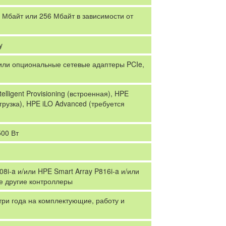
2 Мбайт или 256 Мбайт в зависимости от
y
ли опциональные сетевые адаптеры PCIe,
elligent Provisioning (встроенная), HPE
грузка), HPE iLO Advanced (требуется
500 Вт
8i-a и/или HPE Smart Array P816i-a и/или
же другие контроллеры
три года на комплектующие, работу и