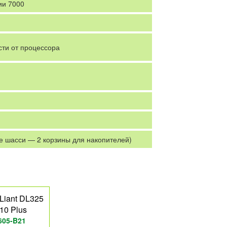
и 7000
сти от процессора
кое шасси — 2 корзины для накопителей)
Liant DL325
10 Plus
605-B21