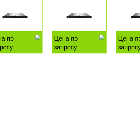
на по
Цена по
Цена п
росу
запросу
запрос