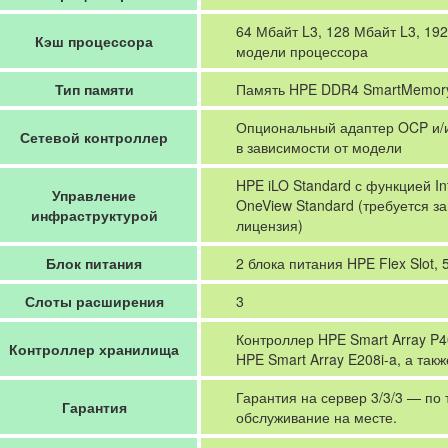
64 Мбайт L3, 128 Мбайт L3, 19
Кэш процессора
модели процессора
Тип памяти
Память HPE DDR4 SmartMemor
Опциональный адаптер OCP и/и
Сетевой контроллер
в зависимости от модели
HPE iLO Standard с функцией Int
Управление
OneView Standard (требуется за
инфраструктурой
лицензия)
Блок питания
2 блока питания HPE Flex Slot, 
Слоты расширения
3
Контроллер HPE Smart Array P40
Контроллер хранилища
HPE Smart Array E208i-a, а так
Гарантия на сервер 3/3/3 — по 
Гарантия
обслуживание на месте.