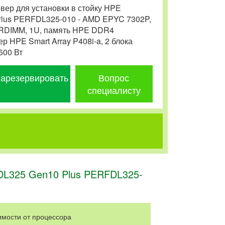
ер для установки в стойку HPE
Plus PERFDL325-010 - AMD EPYC 7302P,
т) RDIMM, 1U, память HPE DDR4
р HPE Smart Array P408i-a, 2 блока
500 Вт
арезервировать
Вопрос
специалисту
 DL325 Gen10 Plus PERFDL325-
исимости от процессора