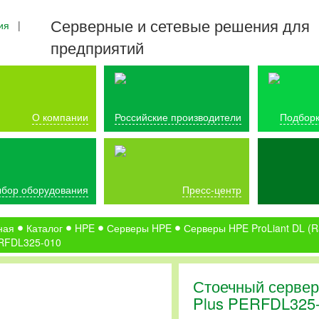
Серверные и сетевые решения для
ия
|
предприятий
О компании
Российские производители
Подборк
бор оборудования
Пресс-центр
ная
Каталог
HPE
Серверы HPE
Серверы HPE ProLiant DL (R
RFDL325-010
Стоечный сервер
Plus PERFDL325