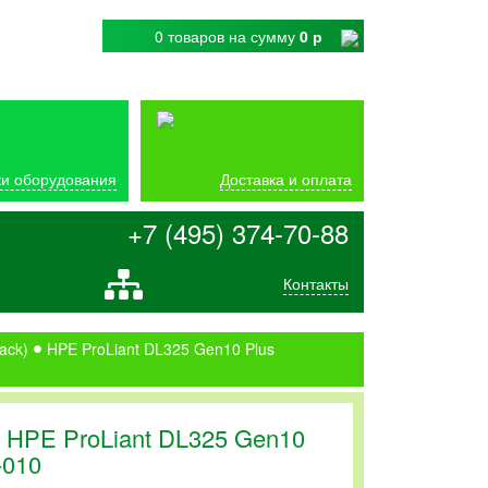
0 товаров
на сумму
0 р
и оборудования
Доставка и оплата
+7 (495) 374-70-88
Контакты
ack)
HPE ProLiant DL325 Gen10 Plus
 HPE ProLiant DL325 Gen10
-010