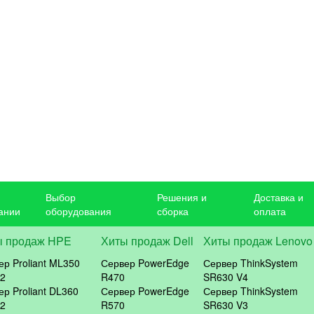
Выбор
Решения и
Доставка и
ании
оборудования
сборка
оплата
ы продаж HPE
Хиты продаж Dell
Хиты продаж Lenovo
ер Proliant ML350
Сервер PowerEdge
Сервер ThinkSystem
2
R470
SR630 V4
ер Proliant DL360
Сервер PowerEdge
Сервер ThinkSystem
2
R570
SR630 V3