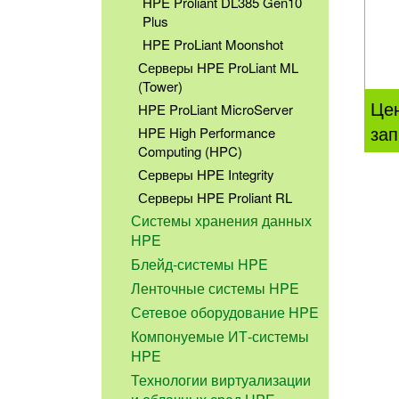
HPE Proliant DL385 Gen10
Plus
HPE ProLiant Moonshot
Серверы HPE ProLiant ML
(Tower)
Це
HPE ProLiant MicroServer
зап
HPE High Performance
Computing (HPC)
Серверы HPE Integrity
Серверы HPE Proliant RL
Системы хранения данных
HPE
Блейд-системы HPE
Ленточные системы HPE
Сетевое оборудование HPE
Компонуемые ИТ-системы
HPE
Технологии виртуализации