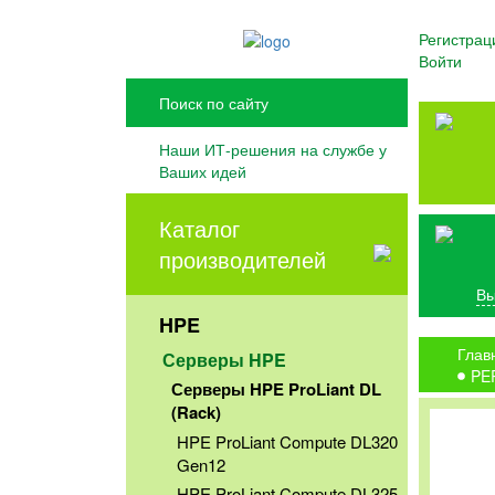
Регистрац
Войти
Наши ИТ-решения на службе у
Ваших идей
Каталог
производителей
Вы
HPE
Глав
Серверы HPE
PE
Серверы HPE ProLiant DL
(Rack)
HPE ProLiant Compute DL320
Gen12
HPE ProLiant Compute DL325