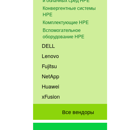
и облачных сред HPE
Конвергентные системы
HPE
Комплектующие HPE
Вспомогательное
оборудование HPE
DELL
Lenovo
Fujitsu
NetApp
Huawei
xFusion
Все вендоры