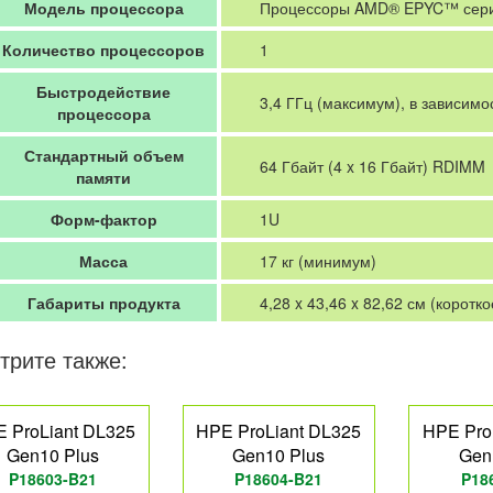
Модель процессора
Процессоры AMD® EPYC™ сери
Количество процессоров
1
Быстродействие
3,4 ГГц (максимум), в зависимо
процессора
Стандартный объем
64 Гбайт (4 x 16 Гбайт) RDIMM
памяти
Форм-фактор
1U
Масса
17 кг (минимум)
Габариты продукта
4,28 x 43,46 x 82,62 см (корот
трите также:
 ProLiant DL325
HPE ProLiant DL325
HPE Pro
Gen10 Plus
Gen10 Plus
Gen
P18603-B21
P18604-B21
P18