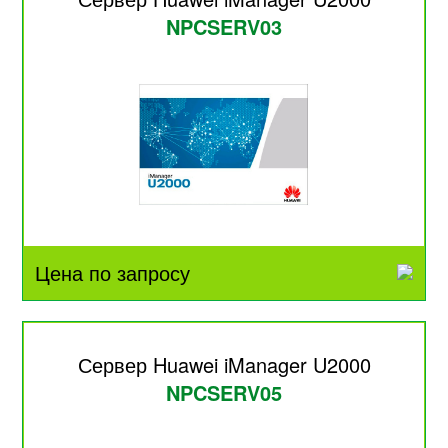
NPCSERV03
Цена по запросу
Сервер Huawei iManager U2000
NPCSERV05