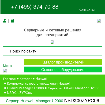
+7 (495) 374-70-88
Контакты
|
Серверные и сетевые решения
для предприятий
Каталог производителей
Меню
Основное оборудование
Главная
Каталог
Huawei
Комплексы сетевого управления Huawei
Huawei iManager U2000
Серверы Huawei iManager U2000
NSDX00ZYPC06
NSDX00ZYPC06
Сервер Huawei iManager U2000