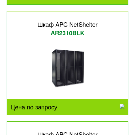
Шкаф APC NetShelter
AR2310BLK
Цена по запросу
Шкаф APC NetShelter