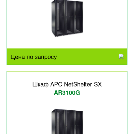
Цена по запросу
Шкаф APC NetShelter SX
AR3100G