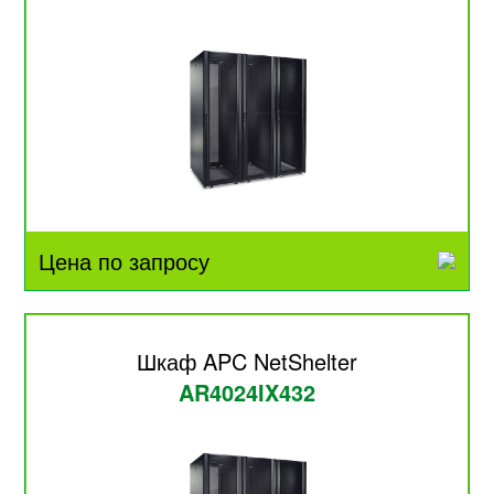
Цена по запросу
Шкаф APC NetShelter
AR4024IX432