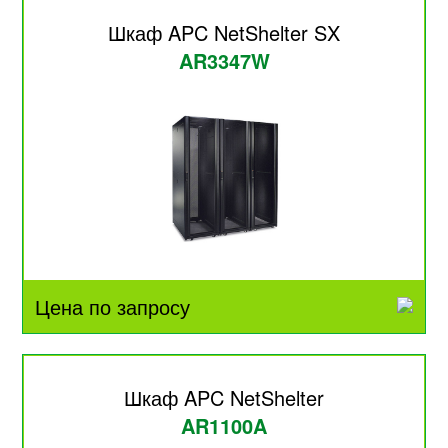
Шкаф APC NetShelter SX
AR3347W
Цена по запросу
Шкаф APC NetShelter
AR1100A