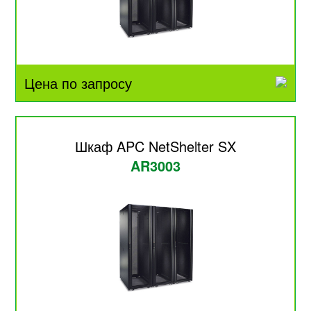
Цена по запросу
Шкаф APC NetShelter SX
AR3003