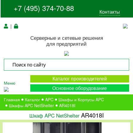
+7 (495) 374-70-88
Контакты
|
Серверные и сетевые решения
для предприятий
Каталог производителей
Меню
Основное оборудование
Главная
Каталог
APC
Шкафы и Корпусы APC
Шкафы APC NetShelter
AR4018I
AR4018I
Шкаф APC NetShelter