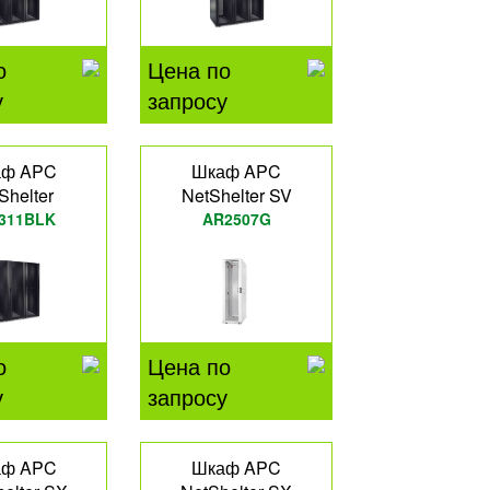
о
Цена по
у
запросу
аф APC
Шкаф APC
Shelter
NetShelter SV
311BLK
AR2507G
о
Цена по
у
запросу
аф APC
Шкаф APC