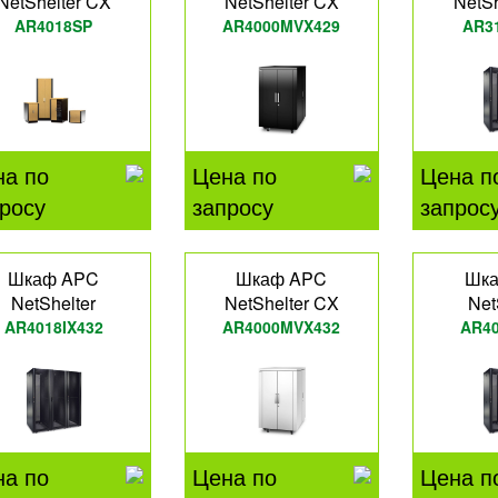
NetShelter CX
NetShelter CX
NetSh
AR4018SP
AR4000MVX429
AR3
на по
Цена по
Цена п
росу
запросу
запрос
Шкаф APC
Шкаф APC
Шк
NetShelter
NetShelter CX
Net
AR4018IX432
AR4000MVX432
AR40
на по
Цена по
Цена п