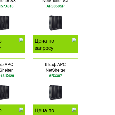
elter SX
NetShelter SX
157X610
AR3350SP
о
Цена по
у
запросу
аф APC
Шкаф APC
Shelter
NetShelter
18IX429
AR3307
о
Цена по