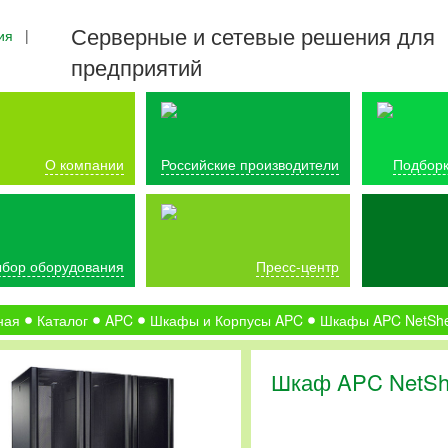
Серверные и сетевые решения для
ия
|
предприятий
О компании
Российские производители
Подборк
бор оборудования
Пресс-центр
ная
Каталог
APC
Шкафы и Корпусы APC
Шкафы APC NetShe
Шкаф APC NetSh