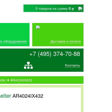
0 товаров
на сумму
0 р
и оборудования
Доставка и оплата
+7 (495) 374-70-88
Контакты
lter
AR4024IX432
elter
AR4024IX432