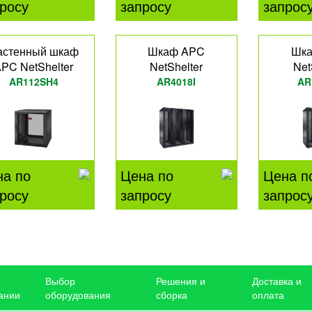
росу
запросу
запрос
астенный шкаф
Шкаф APC
Шк
PC NetShelter
NetShelter
Net
AR112SH4
AR4018I
AR
на по
Цена по
Цена п
росу
запросу
запрос
Выбор
Решения и
Доставка и
ании
оборудования
сборка
оплата