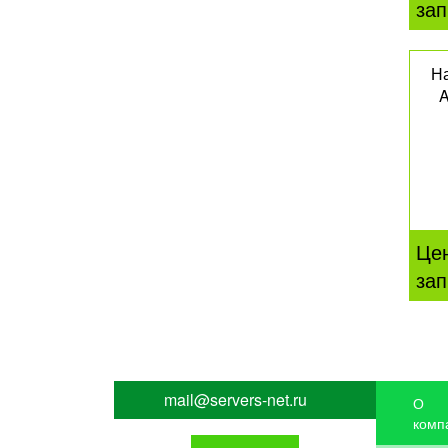
зап
Н
A
Це
зап
mail@servers-net.ru
О
комп