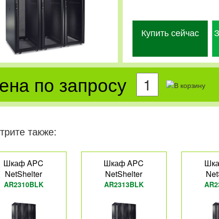
Купить сейчас
З
ена по запросу
трите также:
Шкаф APC
Шкаф APC
Шк
NetShelter
NetShelter
Net
AR2310BLK
AR2313BLK
AR2