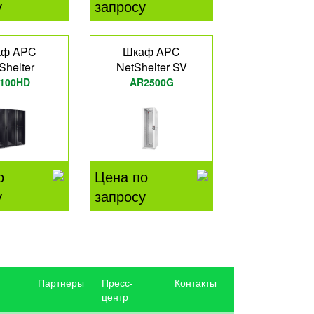
у
запросу
аф APC
Шкаф APC
Shelter
NetShelter SV
100HD
AR2500G
о
Цена по
у
запросу
Партнеры
Пресс-
Контакты
центр