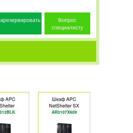
арезервировать
Вопрос
специалисту
аф APC
Шкаф APC
Shelter
NetShelter SX
312BLK
AR3107X609