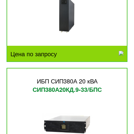
Цена по запросу
ИБП СИП380А 20 кВА
СИП380А20КД.9-33/БПС