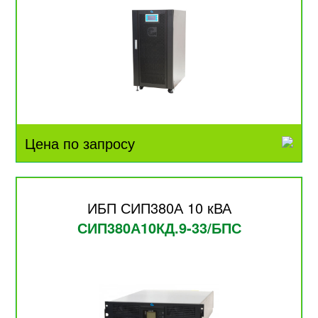
Цена по запросу
ИБП СИП380А 10 кВА
СИП380А10КД.9-33/БПС