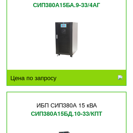
СИП380А15БА.9-33/4АГ
Цена по запросу
ИБП СИП380А 15 кВА
СИП380А15БД.10-33/КПТ