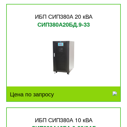
ИБП СИП380А 20 кВА
СИП380А20БД.9-33
Цена по запросу
ИБП СИП380А 10 кВА