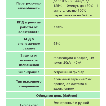
до 110% - 60 минут, до
Перегрузочная
125% - 10минут, до 150% - 1
способность
минута, свыше 150%
переключение на байпас
КПД в режиме
работы от
≥ 95%
электросети
КПД в
экономичном
98%
режиме
Защита от
грозозащита с разрядным
всплесков
током 20кА - 40кА
напряжения
Фильтрация
встроенный фильтр
Клеммный терминал: 4х
Тип выходного
проводная система с
соединения
заземлением
Обводная цепь (байпас)
Электронный и ручной
Тип байпас