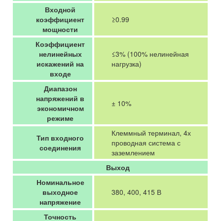
Входной
коэффициент
≥0.99
мощности
Коэффициент
нелинейных
≤3% (100% нелинейная
искажений на
нагрузка)
входе
Диапазон
напряжений в
± 10%
экономичном
режиме
Клеммный терминал, 4х
Тип входного
проводная система с
соединения
заземлением
Выход
Номинальное
выходное
380, 400, 415 В
напряжение
Точность