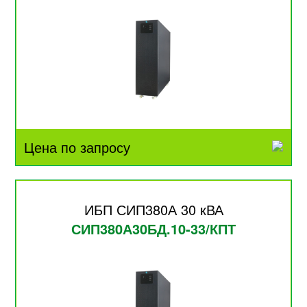
Цена по запросу
ИБП СИП380А 30 кВА
СИП380А30БД.10-33/КПТ