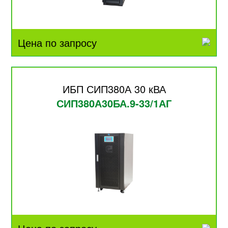
Цена по запросу
ИБП СИП380А 30 кВА
СИП380А30БА.9-33/1АГ