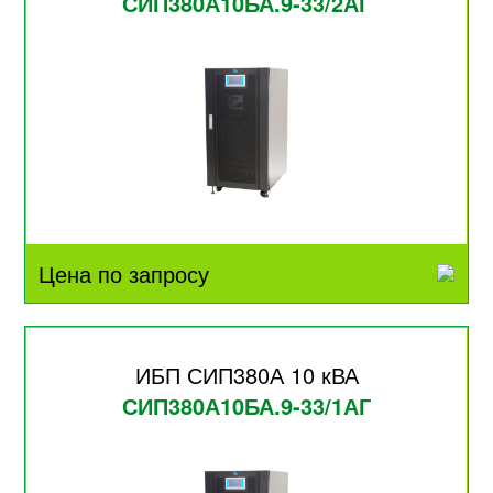
СИП380А10БА.9-33/2АГ
Цена по запросу
ИБП СИП380А 10 кВА
СИП380А10БА.9-33/1АГ