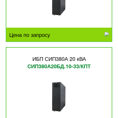
Цена по запросу
ИБП СИП380А 20 кВА
СИП380А20БД.10-33/КПТ