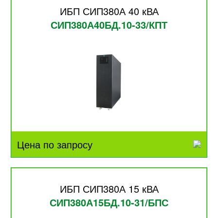
ИБП СИП380А 40 кВА
СИП380А40БД.10-33/КПТ
Цена по запросу
ИБП СИП380А 15 кВА
СИП380А15БД.10-31/БПС