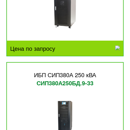
Цена по запросу
ИБП СИП380А 250 кВА
СИП380А250БД.9-33