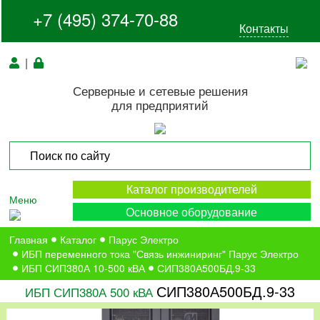
+7 (495) 374-70-88
Контакты
|
Серверные и сетевые решения
для предприятий
Каталог производителей
Меню
Основное оборудование
Главная
Каталог
Парус Электро
ИБП переменного тока "Связь инжиниринг" Парус Электро
ИБП СИП380А 10-500 кВА
СИП380А500БД.9-33
СИП380А500БД.9-33
ИБП СИП380А 500 кВА