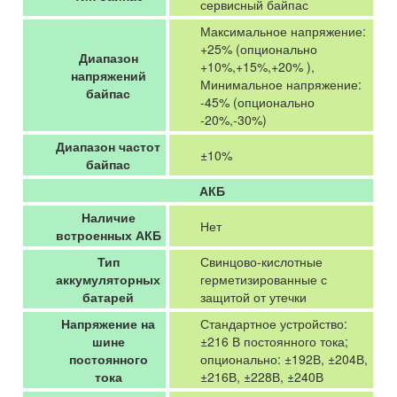
сервисный байпас
Максимальное напряжение:
+25% (опционально
Диапазон
+10%,+15%,+20% ),
напряжений
Минимальное напряжение:
байпас
-45% (опционально
-20%,-30%)
Диапазон частот
±10%
байпас
АКБ
Наличие
Нет
встроенных АКБ
Тип
Свинцово-кислотные
аккумуляторных
герметизированные с
батарей
защитой от утечки
Напряжение на
Стандартное устройство:
шине
±216 В постоянного тока;
постоянного
опционально: ±192В, ±204В,
тока
±216В, ±228В, ±240В