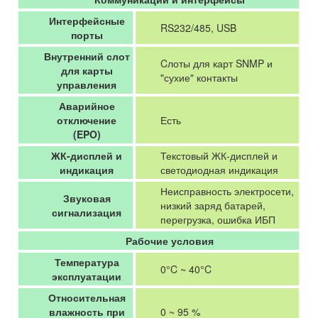
Интерфейсные
RS232/485, USB
порты
Внутренний слот
Cлоты для карт SNMP и
для карты
"сухие" контакты
управления
Аварийное
отключение
Есть
(EPO)
ЖК-дисплей и
Текстовый ЖК-дисплей и
индикация
светодиодная индикация
Неисправность электросети,
Звуковая
низкий заряд батарей,
сигнализация
перегрузка, ошибка ИБП
Рабочие условия
Температура
0°C ~ 40°C
эксплуатации
Относительная
влажность при
0 ~ 95 %