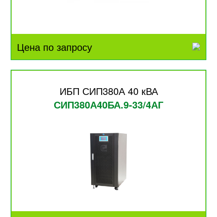
Цена по запросу
ИБП СИП380А 40 кВА
СИП380А40БА.9-33/4АГ