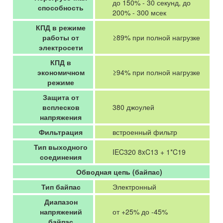
до 150% - 30 секунд, до
способность
200% - 300 мсек
КПД в режиме
работы от
≥89% при полной нагрузке
электросети
КПД в
экономичном
≥94% при полной нагрузке
режиме
Защита от
всплесков
380 джоулей
напряжения
Фильтрация
встроенный фильтр
Тип выходного
IEC320 8xC13 + 1*C19
соединения
Обводная цепь (байпас)
Тип байпас
Электронный
Диапазон
напряжений
от +25% до -45%
байпас