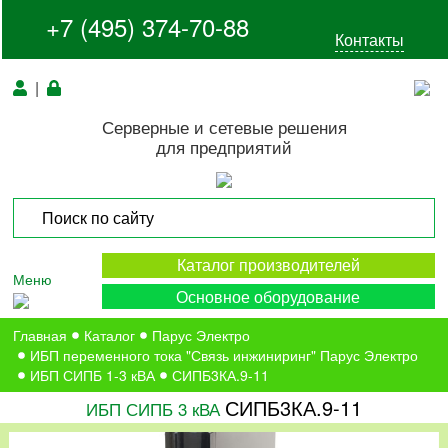
+7 (495) 374-70-88
Контакты
|
Серверные и сетевые решения
для предприятий
Каталог производителей
Меню
Основное оборудование
Главная
Каталог
Парус Электро
ИБП переменного тока "Связь инжиниринг" Парус Электро
ИБП СИПБ 1-3 кВА
СИПБ3КА.9-11
СИПБ3КА.9-11
ИБП СИПБ 3 кВА