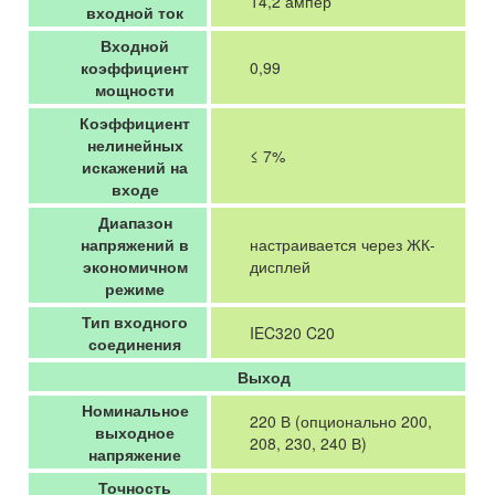
14,2 ампер
входной ток
Входной
коэффициент
0,99
мощности
Коэффициент
нелинейных
≤ 7%
искажений на
входе
Диапазон
напряжений в
настраивается через ЖК-
экономичном
дисплей
режиме
Тип входного
IEC320 C20
соединения
Выход
Номинальное
220 В (опционально 200,
выходное
208, 230, 240 В)
напряжение
Точность