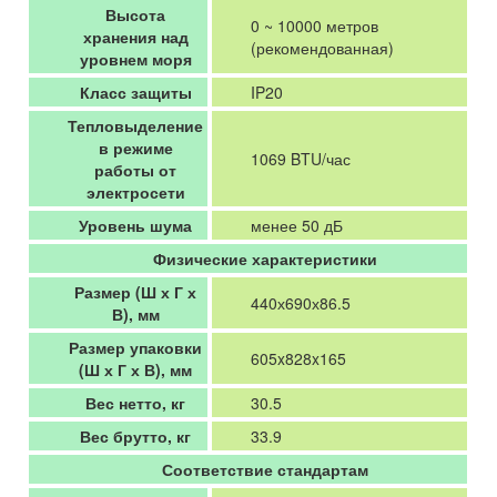
Высота
0 ~ 10000 метров
хранения над
(рекомендованная)
уровнем моря
Класс защиты
IP20
Тепловыделение
в режиме
1069 BTU/час
работы от
электросети
Уровень шума
менее 50 дБ
Физические характеристики
Размер (Ш х Г х
440х690х86.5
В), мм
Размер упаковки
605x828x165
(Ш х Г х В), мм
Вес нетто, кг
30.5
Вес брутто, кг
33.9
Соответствие стандартам