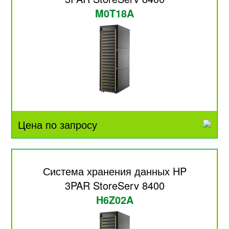
M0T18A
Цена по запросу
Система хранения данных HP
3PAR StoreServ 8400
H6Z02A