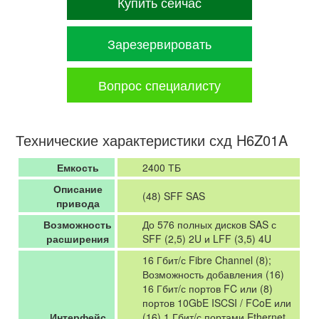
Купить сейчас
Зарезервировать
Вопрос специалисту
Технические характеристики схд H6Z01A
Емкость
2400 ТБ
Описание
(48) SFF SAS
привода
Возможность
До 576 полных дисков SAS с
расширения
SFF (2,5) 2U и LFF (3,5) 4U
16 Гбит/с Fibre Channel (8);
Возможность добавления (16)
16 Гбит/с портов FC или (8)
портов 10GbE ISCSI / FCoE или
Интерфейс
(16) 1 Гбит/с портами Ethernet