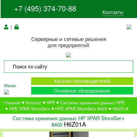
+7 (495) 374-70-88
Контакты
|
Серверные и сетевые решения
для предприятий
Каталог производителей
Меню
Основное оборудование
Главная
Каталог
HPE
Системы хранения данных HPE
HPE 3PAR StoreServ
HPE 3PAR StoreServ 8400
H6Z01A
Система хранения данных HP 3PAR StoreServ
H6Z01A
8400