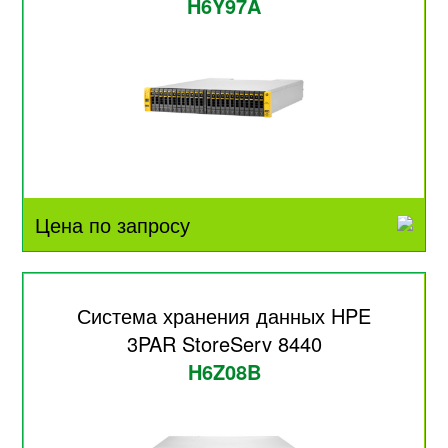
H6Y97A
Цена по запросу
Система хранения данных HPE
3PAR StoreServ 8440
H6Z08B