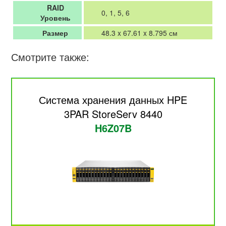
RAID
0, 1, 5, 6
Уровень
Размер
48.3 x 67.61 x 8.795 см
Смотрите также:
Система хранения данных HPE
3PAR StoreServ 8440
H6Z07B