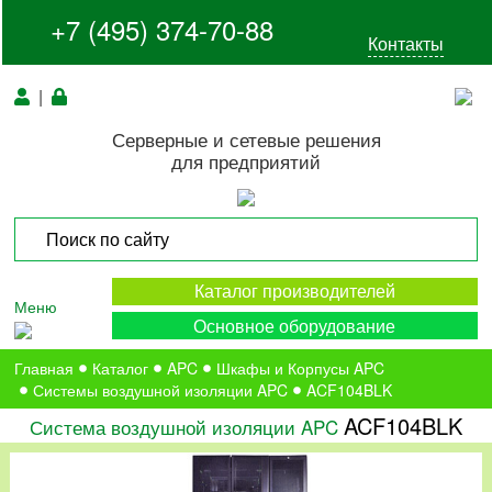
+7 (495) 374-70-88
Контакты
|
Серверные и сетевые решения
для предприятий
Каталог производителей
Меню
Основное оборудование
Главная
Каталог
APC
Шкафы и Корпусы APC
Системы воздушной изоляции APC
ACF104BLK
ACF104BLK
Система воздушной изоляции APC