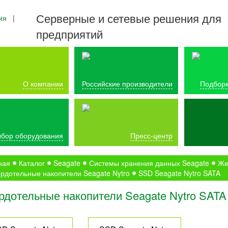
Серверные и сетевые решения для
ия
|
предприятий
О компании
Российские производители
Подборк
бор оборудования
Пресс-центр
ная
Каталог
Seagate
Системы хранения данных Seagate
Же
рдотельные накопители Seagate Nytro
SSD Seagate Nytro SATA
рдотельные накопители Seagate Nytro SATA