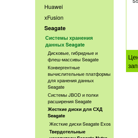
SS
Huawei
xFusion
Seagate
Системы хранения
данных Seagate
Дисковые, гибридные и
Це
флеш-массивы Seagate
зап
Конвергентные
вычислительные платформы
для хранения данных
Seagate
Системы JBOD и полки
расширения Seagate
Жесткие диски для СХД
Seagate
Жесткие диски Seagate Exos
Твердотельные