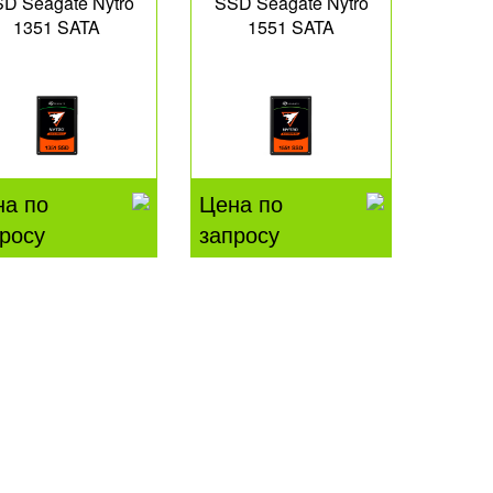
D Seagate Nytro
SSD Seagate Nytro
1351 SATA
1551 SATA
на по
Цена по
росу
запросу