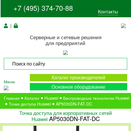
+7 (495) 374-70-88
Контакты
|
Серверные и сетевые решения
для предприятий
Каталог производителей
Меню
Основное оборудование
Главная
Каталог
Huawei
Беспроводные технологии Huawei
Точки доступа Huawei
AP5030DN-FAT-DC
Точка доступа для корпоративных сетей
AP5030DN-FAT-DC
Huawei