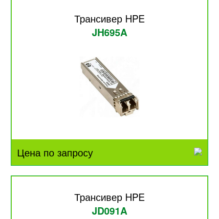
Трансивер HPE
JH695A
Цена по запросу
Трансивер HPE
JD091A