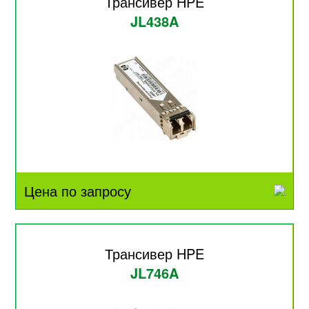
Трансивер HPE
JL438A
Цена по запросу
Трансивер HPE
JL746A