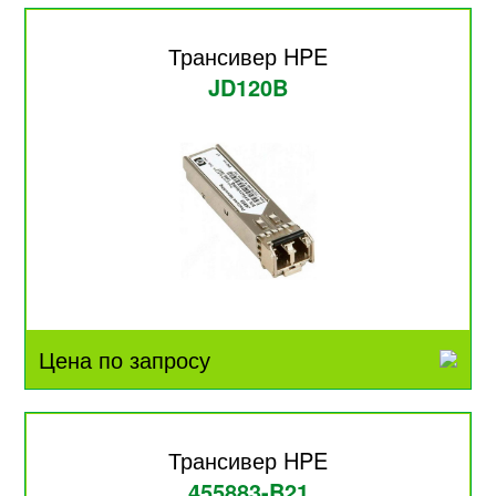
Трансивер HPE
JD120B
Цена по запросу
Трансивер HPE
455883-B21