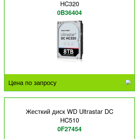
HC320
0B36404
Цена по запросу
Жесткий диск WD Ultrastar DC
HC510
0F27454