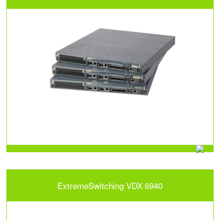
ExtremeSwitching VDX 6940