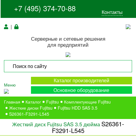
+7 (495) 374-70-88
Контакты
|
Серверные и сетевые решения
для предприятий
Каталог производителей
Меню
Основное оборудование
Главная
Каталог
Fujitsu
Комплектующие Fujitsu
Жесткие диски Fujitsu
Fujitsu HDD SAS 3.5
S26361-F3291-L545
S26361-
Жесткий диск Fujitsu SAS 3.5 дюйма
F3291-L545