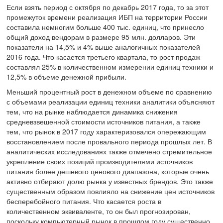
Если взять период с октября по декабрь 2017 года, то за этот
промежуток времени реализация ИБП на территории России
составила немногим больше 400 тыс. единиц, что принесло
общий доход вендорам в размере 95 млн. долларов. Эти
показатели на 14,5% и 4% выше аналогичных показателей
2016 года. Что касается третьего квартала, то рост продаж
составлял 25% в количественном измерении единиц техники и
12,5% в объеме денежной прибыли.
Меньший процентный рост в денежном объеме по сравнению
с объемами реализации единиц техники аналитики объясняют
тем, что на рынке наблюдается динамика снижения
средневзвешенной стоимости источников питания, а также
тем, что рынок в 2017 году характеризовался опережающим
восстановлением после провального периода прошлых лет. В
аналитических исследованиях также отмечено стремительное
укрепление своих позиций производителями источников
питания более дешевого ценового диапазона, которые очень
активно отбирают долю рынка у известных брендов. Это также
существенным образом повлияло на снижение цен источников
бесперебойного питания. Что касается роста в
количественном эквиваленте, то он был прогнозирован,
поскольку компьютерный рынок в прошлом году существенно