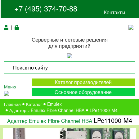
+7 (495) 374-70-88
Контакты
|
Серверные и сетевые решения
для предприятий
Каталог производителей
Меню
Основное оборудование
Главная
Каталог
Emulex
Адаптеры Emulex Fibre Channel HBA
LPe11000-M4
LPe11000-M4
Адаптер Emulex Fibre Channel HBA