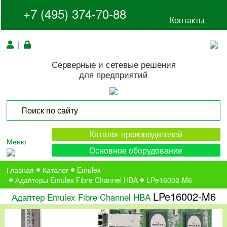
+7 (495) 374-70-88
Контакты
|
Серверные и сетевые решения
для предприятий
Каталог производителей
Меню
Основное оборудование
Главная
Каталог
Emulex
Адаптеры Emulex Fibre Channel HBA
LPe16002-M6
LPe16002-M6
Адаптер Emulex Fibre Channel HBA