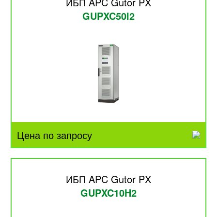
ИБП APC Gutor PX
GUPXC50I2
Цена по запросу
ИБП APC Gutor PX
GUPXC10H2