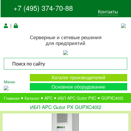
+7 (495) 374-70-88
Контакты
|
Серверные и сетевые решения
для предприятий
Каталог производителей
Меню
Основное оборудование
Главная
Каталог
APC
ИБП APC Gutor PXC
GUPXC40I2
ИБП APC Gutor PX GUPXC40I2