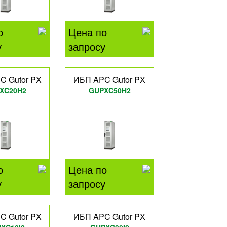
о
Цена по
у
запросу
C Gutor PX
ИБП APC Gutor PX
XC20H2
GUPXC50H2
о
Цена по
у
запросу
C Gutor PX
ИБП APC Gutor PX