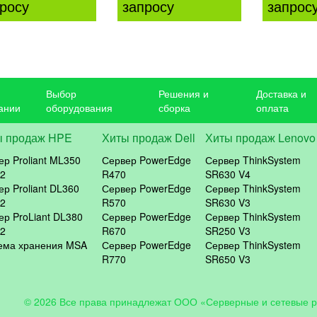
росу
запросу
запрос
Выбор
Решения и
Доставка и
ании
оборудования
сборка
оплата
ы продаж HPE
Хиты продаж Dell
Хиты продаж Lenovo
ер Proliant ML350
Сервер PowerEdge
Сервер ThinkSystem
2
R470
SR630 V4
ер Proliant DL360
Сервер PowerEdge
Сервер ThinkSystem
2
R570
SR630 V3
ер ProLiant DL380
Сервер PowerEdge
Сервер ThinkSystem
2
R670
SR250 V3
ема хранения MSA
Сервер PowerEdge
Сервер ThinkSystem
R770
SR650 V3
© 2026 Все права принадлежат ООО «Серверные и сетевые 