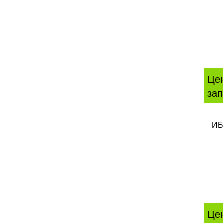
Це
зап
ИБ
Це