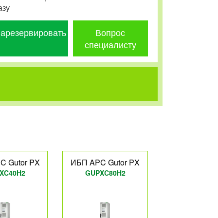
азу
арезервировать
Вопрос
специалисту
C Gutor PX
ИБП APC Gutor PX
XC40H2
GUPXC80H2