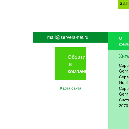
зап
mail@servers-net.ru
О
комп
Обратиться
Хит
в
Серв
компанию
Gen1
Серв
Gen1
Карта сайта
Серв
Gen1
Сист
2070