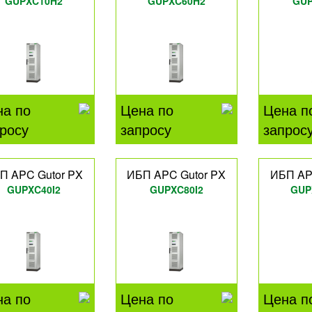
GUPXC10H2
GUPXC60H2
GUP
на по
Цена по
Цена п
росу
запросу
запрос
П APC Gutor PX
ИБП APC Gutor PX
ИБП AP
GUPXC40I2
GUPXC80I2
GUP
на по
Цена по
Цена п