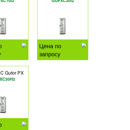
XC10I2
GUPXC30I2
о
Цена по
у
запросу
C Gutor PX
XC30H2
о