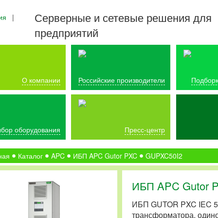
Серверные и сетевые решения для
ия
|
предприятий
О компании
Российские производители
Подборк
бор оборудования
Пресс-центр
ная
Каталог
APC
ИБП APC Gutor PXC
GUPXC50I2
ИБП APC Gutor 
ИБП GUTOR PXC IEC 50 к
трансформатора, один