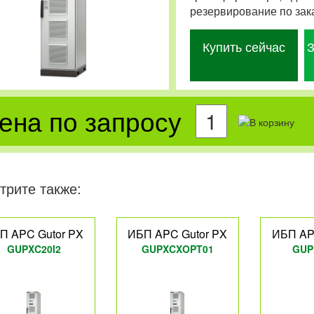
резервирование по зак
Купить сейчас
З
ена по запросу
трите также:
П APC Gutor PX
ИБП APC Gutor PX
ИБП AP
GUPXC20I2
GUPXCXOPT01
GUP