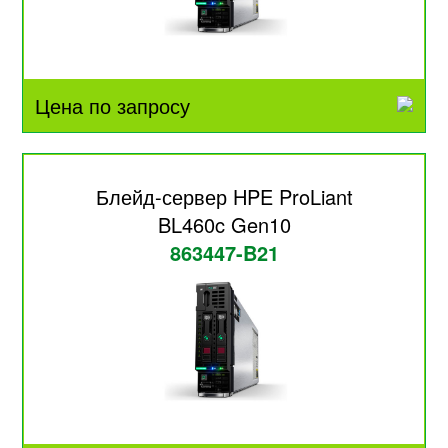
Цена по запросу
Блейд-сервер HPE ProLiant
BL460c Gen10
863447-B21