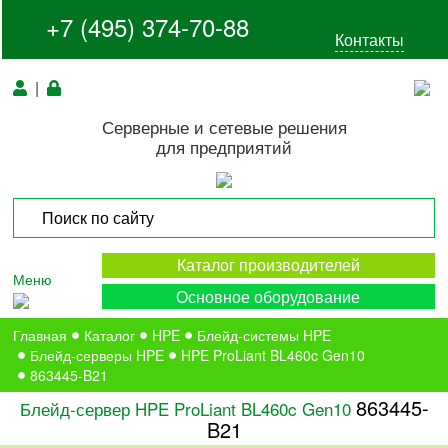
+7 (495) 374-70-88
Контакты
|
Серверные и сетевые решения
для предприятий
Каталог производителей
Меню
Основное оборудование
Главная
Каталог
HPE
Блейд-системы HPE
Блейд-серверы HPE
HPE ProLiant BL460c Gen10
863445-B21
863445-
Блейд-сервер HPE ProLiant BL460c Gen10
B21