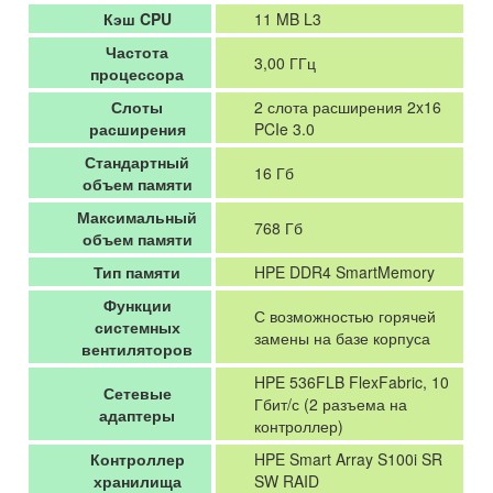
Кэш CPU
11 MB L3
Частота
3,00 ГГц
процессора
Слоты
2 слота расширения 2x16
расширения
PCIe 3.0
Стандартный
16 Гб
объем памяти
Максимальный
768 Гб
объем памяти
Тип памяти
HPE DDR4 SmartMemory
Функции
С возможностью горячей
системных
замены на базе корпуса
вентиляторов
HPE 536FLB FlexFabric, 10
Сетевые
Гбит/с (2 разъема на
адаптеры
контроллер)
Контроллер
HPE Smart Array S100i SR
хранилища
SW RAID