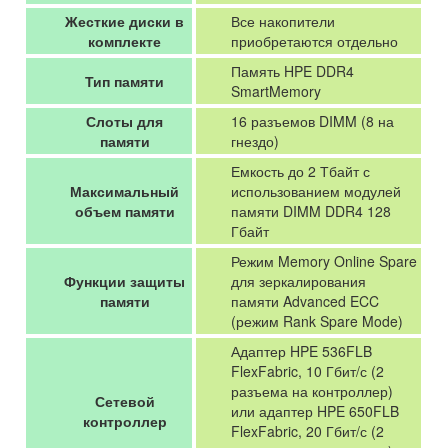
Жесткие диски в
Все накопители
комплекте
приобретаются отдельно
Память HPE DDR4
Тип памяти
SmartMemory
Слоты для
16 разъемов DIMM (8 на
памяти
гнездо)
Емкость до 2 Тбайт с
Максимальный
использованием модулей
объем памяти
памяти DIMM DDR4 128
Гбайт
Режим Memory Online Spare
Функции защиты
для зеркалирования
памяти
памяти Advanced ECC
(режим Rank Spare Mode)
Адаптер HPE 536FLB
FlexFabric, 10 Гбит/с (2
разъема на контроллер)
Сетевой
или адаптер HPE 650FLB
контроллер
FlexFabric, 20 Гбит/с (2