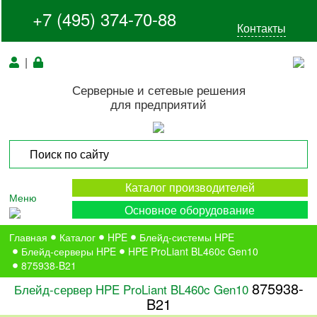
+7 (495) 374-70-88
Контакты
|
Серверные и сетевые решения
для предприятий
Каталог производителей
Меню
Основное оборудование
Главная
Каталог
HPE
Блейд-системы HPE
Блейд-серверы HPE
HPE ProLiant BL460c Gen10
875938-B21
875938-
Блейд-сервер HPE ProLiant BL460c Gen10
B21