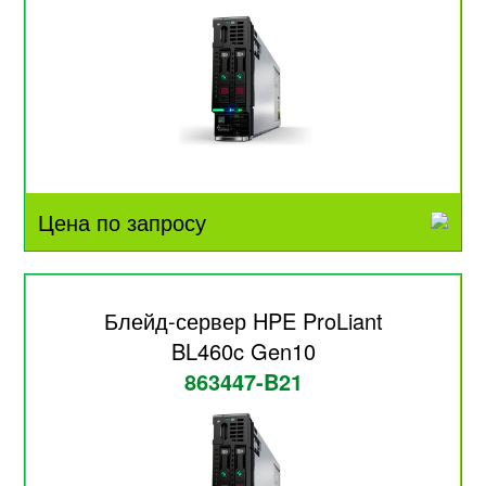
Цена по запросу
Блейд-сервер HPE ProLiant
BL460c Gen10
863447-B21