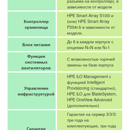
разъема на контроллер), в
зависимости от модели
HPE Smart Array S100i и
Контроллер
(или) HPE Smart Array
хранилища
P204i-b в зависимости от
модели.
До 6 в каждом корпусе с
Блок питания
опциями N+N или N+1
Функции
С возможностью горячей
системных
замены на базе корпуса
вентиляторов
HPE iLO Management с
функцией Intelligent
Управление
Provisioning (стандартно),
инфраструктурой
HPE iLO для BladeSystem,
HPE OneView Advanced
(дополнительно)
Гарантия на сервер 3/3/3:
три года на
комплектующие, три года
Гарантия