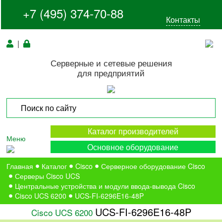
+7 (495) 374-70-88
Контакты
|
Серверные и сетевые решения
для предприятий
Каталог производителей
Меню
Основное оборудование
Главная
Каталог
Cisco
Серверное оборудование Cisco
Серверы Cisco UCS
Центральные устройства и модули ввода-вывода Cisco
Cisco UCS 6200
UCS-FI-6296E16-48P
UCS-FI-6296E16-48P
Cisco UCS 6200