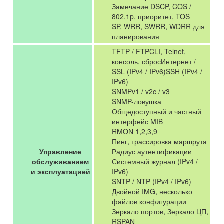
Замечание DSCP, COS /
802.1p, приоритет, TOS
SP, WRR, SWRR, WDRR для
планирования
TFTP / FTPCLI, Telnet,
консоль, сбросИнтернет /
SSL (IPv4 / IPv6)SSH (IPv4 /
IPv6)
SNMPv1 / v2c / v3
SNMP-ловушка
Общедоступный и частный
интерфейс MIB
RMON 1,2,3,9
Пинг, трассировка маршрута
Управление
Радиус аутентификации
обслуживанием
Системный журнал (IPv4 /
и эксплуатацией
IPv6)
SNTP / NTP (IPv4 / IPv6)
Двойной IMG, несколько
файлов конфигурации
Зеркало портов, Зеркало ЦП,
RSPAN