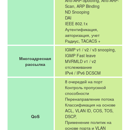
Anti-ARP-Spoofing, Anti-ARP-
Scan, ARP Binding
ND Snooping
DAI
IEEE 802.1x
Аутентификация,
авторизация, учет
Радиус, TACACS +
IGMP v1 / v2 / v3 snooping,
IGMP Fast leave
Многоадресная
MVRMLD v1 / v2
рассылка
отслеживание
IPv4 / IPv6 DCSCM
8 очередей на порт
Контроль пропускной
способности
Перенаправление потока
Классификация на основе
ACL, VLAN ID, COS, TOS,
QoS
DSCP,
Применение политик на
основе порта и VLAN