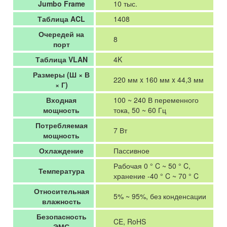
Jumbo Frame
10 тыс.
Таблица ACL
1408
Очередей на
8
порт
Таблица VLAN
4K
Размеры (Ш × В
220 мм x 160 мм x 44,3 мм
× Г)
Входная
100 ~ 240 В переменного
мощность
тока, 50 ~ 60 Гц
Потребляемая
7 Вт
мощность
Охлаждение
Пассивное
Рабочая 0 ° C ~ 50 ° C,
Температура
хранение -40 ° C ~ 70 ° C
Относительная
5% ~ 95%, без конденсации
влажность
Безопасность
CE, RoHS
ЭМС