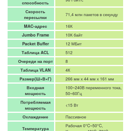
способность
Скорость
71,4 млн пакетов в секунду
пересылки
MAC-адрес
16К
Jumbo Frame
10К байт
Packet Buffer
12 МБит
Таблица ACL
512
Очереди на порт
8
Таблица VLAN
4К
Размер(Ш×В×Г)
266 мм х 44 мм х 161 мм
Входная
100~240В переменного тока,
мощность
50~60Гц
Потребляемая
<15 Вт
мощность
Охлаждение
Пассивное
Рабочая 0°C~50°C,
Температура