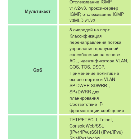
Отслеживание IGMP
v1/v2/v3, прокси-сервер
Мультикаст
IGMP, отслеживание IGMP
v3MLD v1/v2
8 очередей на порт
Классификация
перенаправления потока
управления пропускной
способностью на основе
ACL, идентификатора VLAN,
COS, TOS, DSCP,
QoS
Применение политик на
основе портов и VLAN
SP DWRR SDWRR，
SP+DWRR для
планирования
Соответствие IP-
фрагментации сообщения
TFTP/FTPCLI, Telnet,
ConsoleWeb/SSL
(IPv4/IPv6)SSH (IPv4/IPv6)
SNMPv1/v2c/v3