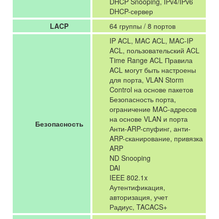
DHCP Snooping, IPv4/IPv6
DHCP-сервер
LACP
64 группы / 8 портов
IP ACL, MAC ACL, MAC-IP
ACL, пользовательский ACL
Time Range ACL Правила
ACL могут быть настроены
для порта, VLAN Storm
Control на основе пакетов
Безопасность порта,
ограничение MAC-адресов
на основе VLAN и порта
Безопасность
Анти-ARP-спуфинг, анти-
ARP-сканирование, привязка
ARP
ND Snooping
DAI
IEEE 802.1x
Аутентификация,
авторизация, учет
Радиус, TACACS+