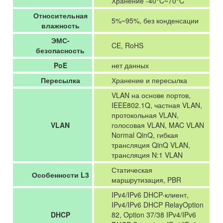
Хранение -40°C~70°C
Относительная
5%~95%, без конденсации
влажность
ЭМС-
CE, RoHS
безопасность
PoE
нет данных
Пересылка
Хранение и пересылка
VLAN на основе портов,
IEEE802.1Q, частная VLAN,
протокольная VLAN,
VLAN
голосовая VLAN, MAC VLAN
Normal QinQ, гибкая
трансляция QinQ VLAN,
трансляция N:1 VLAN
Статическая
Особенности L3
маршрутизация, PBR
IPv4/IPv6 DHCP-клиент,
IPv4/IPv6 DHCP RelayOption
DHCP
82, Option 37/38 IPv4/IPv6