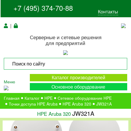
+7 (495) 374-70-88
Контакты
|
Серверные и сетевые решения
для предприятий
Каталог производителей
Меню
Основное оборудование
Главная
Каталог
HPE
Сетевое оборудование HPE
Точки доступа HPE Aruba
HPE Aruba 320
JW321A
JW321A
HPE Aruba 320