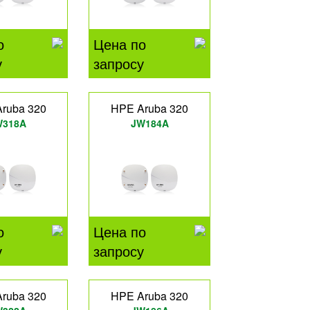
о
Цена по
у
запросу
ruba 320
HPE Aruba 320
W318A
JW184A
о
Цена по
у
запросу
ruba 320
HPE Aruba 320