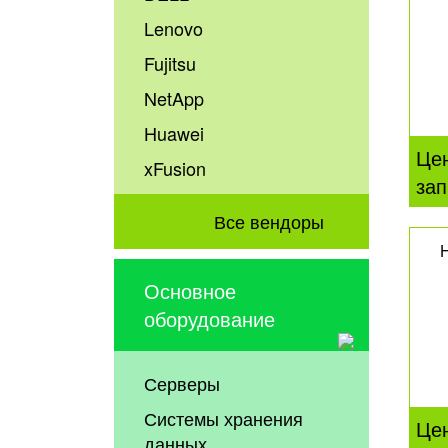
Lenovo
Fujitsu
NetApp
Huawei
Це
xFusion
зап
Все вендоры
Основное
оборудование
Серверы
Системы хранения
Це
данных