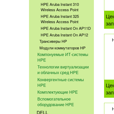
HPE Aruba Instant 310
Wireless Access Point
Це
HPE Aruba Instant 325
Wireless Access Point
зап
HPE Aruba Instant On AP11D
HPE Aruba Instant On AP12
Трансиверы HP
Модули коммутаторов HP
Компонуемые ИТ-системы
HPE
Технологии виртуализации
и облачных сред HPE
Конвергентные системы
Це
HPE
зап
Комплектующие HPE
Вспомогательное
оборудование HPE
DELL