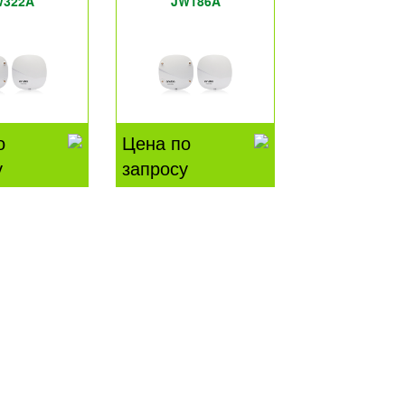
W322A
JW186A
о
Цена по
у
запросу