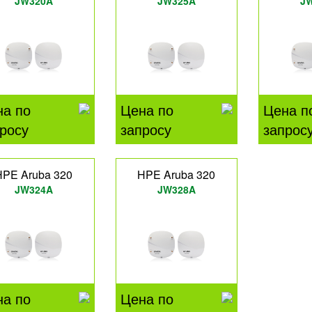
JW320A
JW325A
J
на по
Цена по
Цена п
росу
запросу
запрос
HPE Aruba 320
HPE Aruba 320
JW324A
JW328A
на по
Цена по