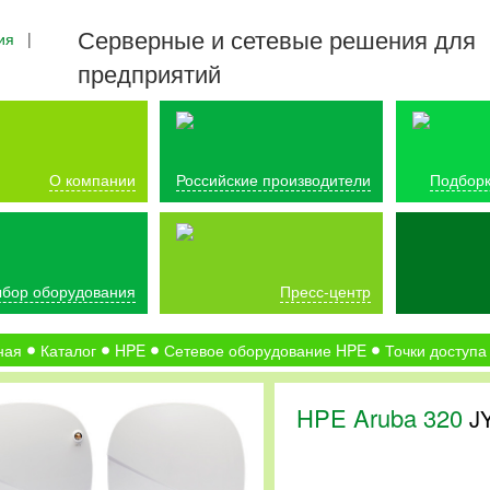
Серверные и сетевые решения для
ия
|
предприятий
О компании
Российские производители
Подборк
бор оборудования
Пресс-центр
ная
Каталог
HPE
Сетевое оборудование HPE
Точки доступа
HPE Aruba 320
J