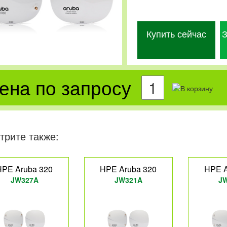
Купить сейчас
З
ена по запросу
трите также:
HPE Aruba 320
HPE Aruba 320
HPE A
JW327A
JW321A
J