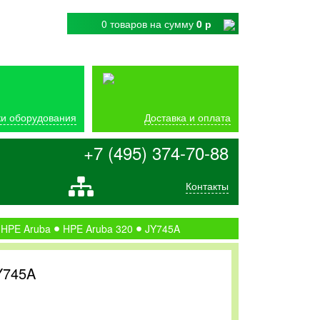
0 товаров
на сумму
0 р
и оборудования
Доставка и оплата
+7 (495) 374-70-88
Контакты
 HPE Aruba
HPE Aruba 320
JY745A
Y745A