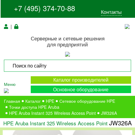
+7 (495) 374-70-88
Контакты
|
Серверные и сетевые решения
для предприятий
Каталог производителей
Меню
Основное оборудование
Главная
Каталог
HPE
Сетевое оборудование HPE
Точки доступа HPE Aruba
HPE Aruba Instant 325 Wireless Access Point
JW326A
JW326A
HPE Aruba Instant 325 Wireless Access Point