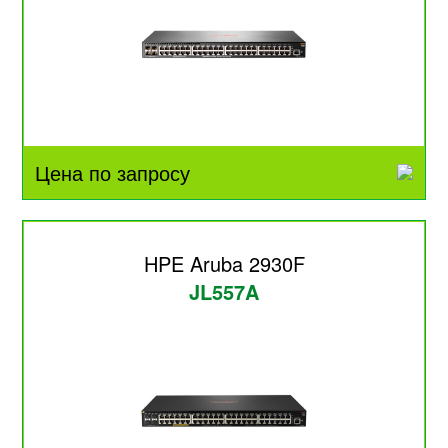
Цена по запросу
HPE Aruba 2930F
JL557A