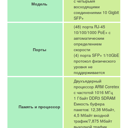
с четырьмя
Модель
восходящими
соединениями 10 Gigbit
SFP+
(48) порта RJ-45
10/100/1000 PoE+ с
автоматическим
определением
Порты
скорости
(4) порта SFP+ 1/10GbE
протокол физического
уровня не
поддерживается
Двухъядерный
процессор ARM Coretex
с частотой 1016 МГц
1 Гбайт DDR3 SDRAM
Емкость буфера
Память и процессор
пакетов: 12,38 Мбайт,
4,5 Мбайт входной
трафик/7,875 Мбайт
выходной трафик