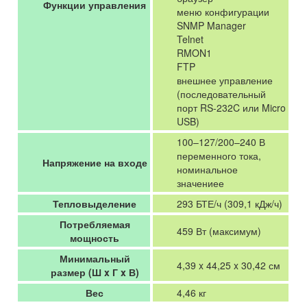
Функции управления
меню конфигурации
SNMP Manager
Telnet
RMON1
FTP
внешнее управление
(последовательный
порт RS-232C или Micro
USB)
100–127/200–240 В
переменного тока,
Напряжение на входе
номинальное
значениее
Тепловыделение
293 БТЕ/ч (309,1 кДж/ч)
Потребляемая
459 Вт (максимум)
мощность
Минимальный
4,39 x 44,25 x 30,42 см
размер (Ш x Г x В)
Вес
4,46 кг