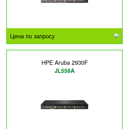
Цена по запросу
HPE Aruba 2930F
JL558A