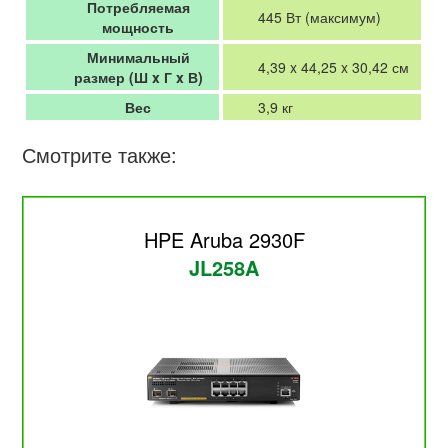
Потребляемая
445 Вт (максимум)
мощность
Минимальный
4,39 x 44,25 x 30,42 см
размер (Ш x Г x В)
Вес
3,9 кг
Смотрите также:
HPE Aruba 2930F
JL258A