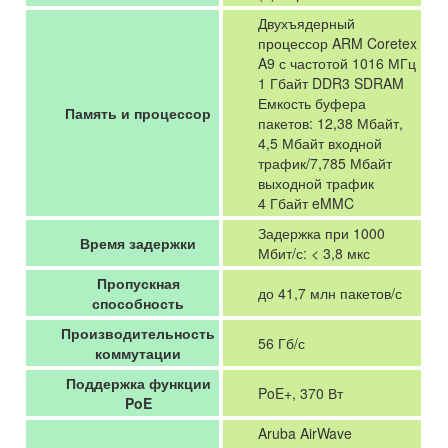
Двухъядерный
процессор ARM Coretex
A9 с частотой 1016 МГц
1 Гбайт DDR3 SDRAM
Емкость буфера
Память и процессор
пакетов: 12,38 Мбайт,
4,5 Мбайт входной
трафик/7,785 Мбайт
выходной трафик
4 Гбайт eMMC
Задержка при 1000
Время задержки
Мбит/с: < 3,8 мкс
Пропускная
до 41,7 млн пакетов/с
способность
Производительность
56 Гб/с
коммутации
Поддержка функции
PoE+, 370 Вт
PoE
Aruba AirWave