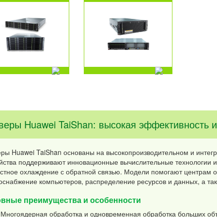
веры Huawei TaiShan: высокая эффективность 
ры Huawei TaiShan основаны на высокопроизводительном и интег
йства поддерживают инновационные вычислительные технологии и р
стное охлаждение с обратной связью. Модели помогают центрам о
оснабжение компьютеров, распределение ресурсов и данных, а та
вные преимущества и особенности
Многоядерная обработка и одновременная обработка больших об