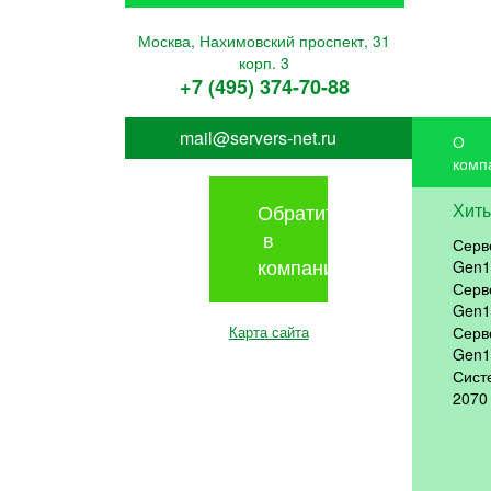
Москва, Нахимовский проспект, 31
корп. 3
+7 (495) 374-70-88
mail@servers-net.ru
О
комп
Обратиться
Хит
в
Серв
компанию
Gen1
Серв
Gen1
Карта сайта
Серв
Gen1
Сист
2070