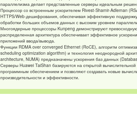
параллелизма делает представленные серверы идеальным решени
Процессор со встроенным ускорителем Rivest-Shamir-Adleman (R
HTTPS/Web-дешифрования, обеспечивая эффективную поддержку 
обработки больших объемов данных с высоким уровнем параллел
Многоядерные процессоры Kunpeng демонстрируют превосходную
распределенная архитектура обеспечивает эффективное ускорени
приложений ввода/вывода.
Функции RDMA over converged Ethernet (RoCE), алгоритм оптимиза
scheduling optimization algorithm) и технология неоднородной арх
architecture, NUMA) предназначены ускорения баз данных (Databas
Серверы Huawei TaiShan базируются на открытой вычислительной
программным обеспечением и позволяют создавать новые вычисл
производительности и эффективности.