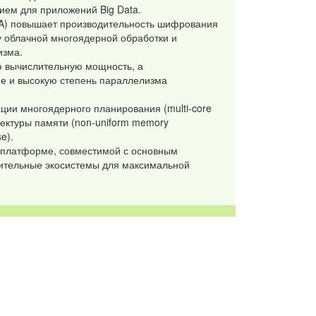
ем для приложений Big Data.
SA) повышает производительность шифрования
облачной многоядерной обработки и
изма.
 вычислительную мощность, а
е и высокую степень параллелизма
ции многоядерного планирования (multi-core
итектуры памяти (non-uniform memory
e).
 платформе, совместимой с основным
ительные экосистемы для максимальной