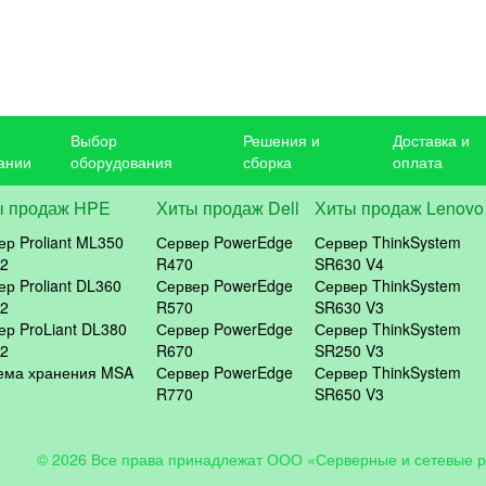
Выбор
Решения и
Доставка и
ании
оборудования
сборка
оплата
ы продаж HPE
Хиты продаж Dell
Хиты продаж Lenovo
ер Proliant ML350
Сервер PowerEdge
Сервер ThinkSystem
2
R470
SR630 V4
ер Proliant DL360
Сервер PowerEdge
Сервер ThinkSystem
2
R570
SR630 V3
ер ProLiant DL380
Сервер PowerEdge
Сервер ThinkSystem
2
R670
SR250 V3
ема хранения MSA
Сервер PowerEdge
Сервер ThinkSystem
R770
SR650 V3
© 2026 Все права принадлежат ООО «Серверные и сетевые 