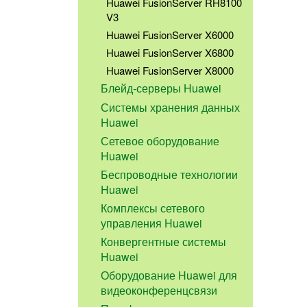
Huawei FusionServer RH8100
V3
Huawei FusionServer X6000
Huawei FusionServer X6800
Huawei FusionServer X8000
Блейд-серверы Huawei
Системы хранения данных
Huawei
Сетевое оборудование
Huawei
Беспроводные технологии
Huawei
Комплексы сетевого
управления Huawei
Конвергентные системы
Huawei
Оборудование Huawei для
видеоконференцсвязи