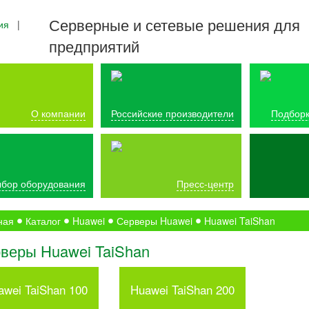
Серверные и сетевые решения для
ия
|
предприятий
О компании
Российские производители
Подборк
бор оборудования
Пресс-центр
ная
Каталог
Huawei
Серверы Huawei
Huawei TaiShan
веры Huawei TaiShan
awei TaiShan 100
Huawei TaiShan 200