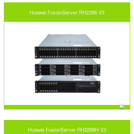
Huawei FusionServer RH2288 V3
Huawei FusionServer RH2288H V3