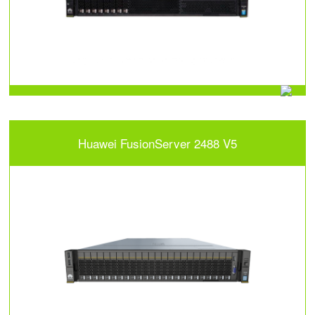
Huawei FusionServer 2488 V5