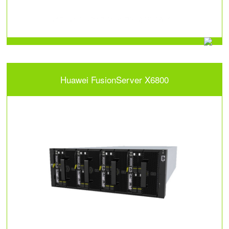
Huawei FusionServer X6800