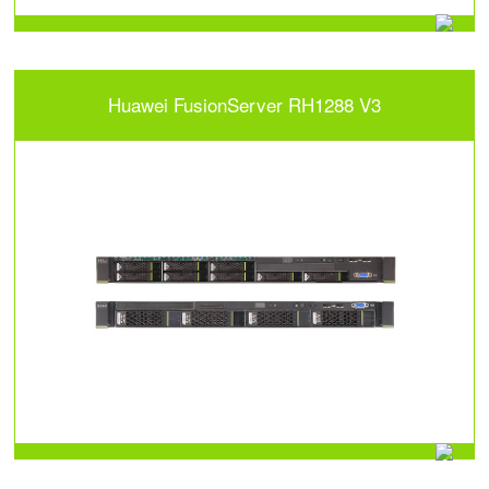
Huawei FusionServer RH1288 V3