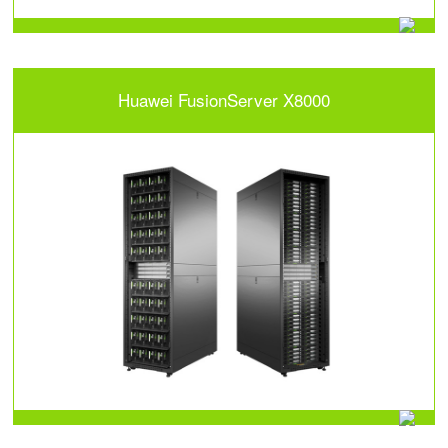
Huawei FusionServer X8000