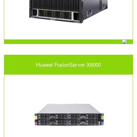
Huawei FusionServer X6000