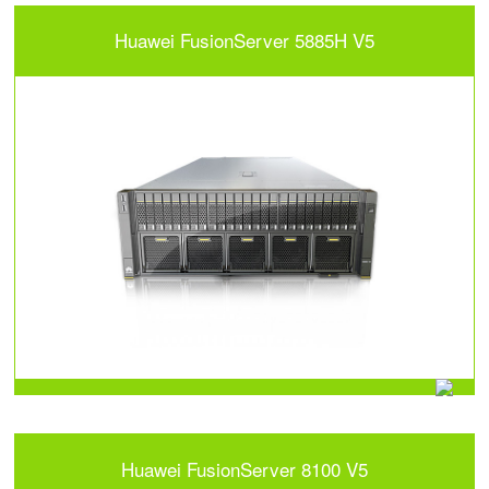
Huawei FusionServer 5885H V5
Huawei FusionServer 8100 V5