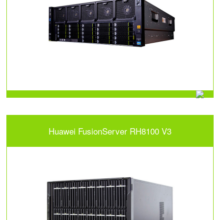
Huawei FusionServer RH8100 V3