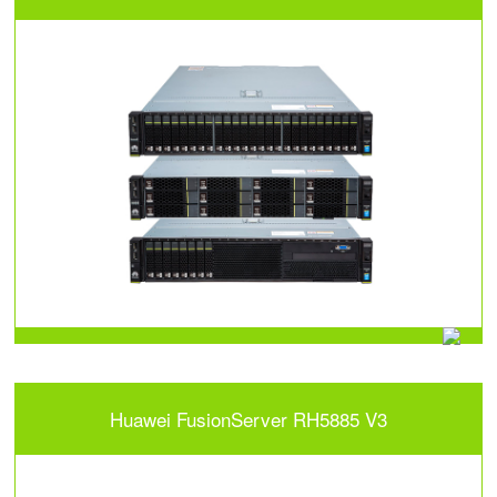
Huawei FusionServer RH5885 V3