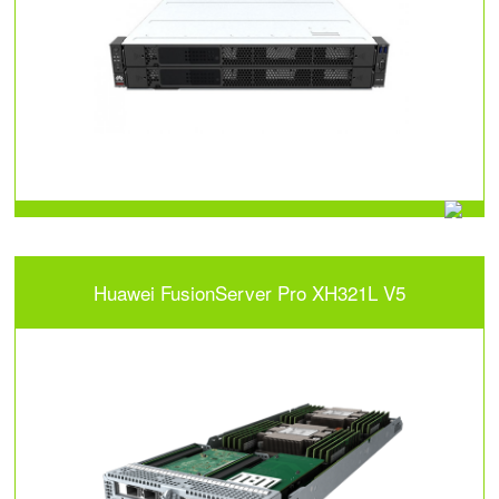
Huawei FusionServer Pro XH321L V5