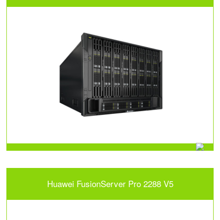
Huawei FusionServer Pro 2288 V5