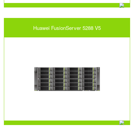
Huawei FusionServer 5288 V5