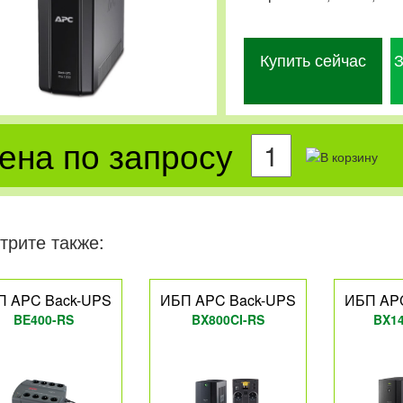
Купить сейчас
З
ена по запросу
трите также:
П APC Back-UPS
ИБП APC Back-UPS
ИБП AP
BE400-RS
BX800CI-RS
BX1