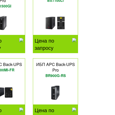
Pro
BX1100LI
1500GI
о
Цена по
у
запросу
C Back-UPS
ИБП APC Back-UPS
Pro
00MI-FR
BR900G-RS
о
Цена по