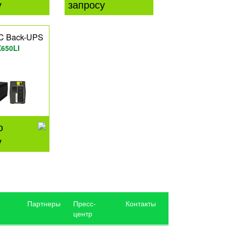
у
запросу
C Back-UPS
650LI
о
у
Партнеры
Пресс-
Контакты
центр