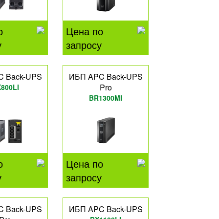
о
Цена по
у
запросу
C Back-UPS
ИБП APC Back-UPS
Pro
800LI
BR1300MI
о
Цена по
у
запросу
C Back-UPS
ИБП APC Back-UPS