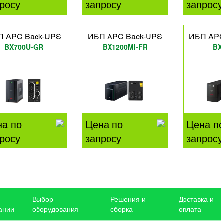
росу
запросу
запрос
П APC Back-UPS
ИБП APC Back-UPS
ИБП AP
BX700U-GR
BX1200MI-FR
BX
на по
Цена по
Цена п
росу
запросу
запрос
Выбор
Решения и
Доставка и
ании
оборудования
сборка
оплата