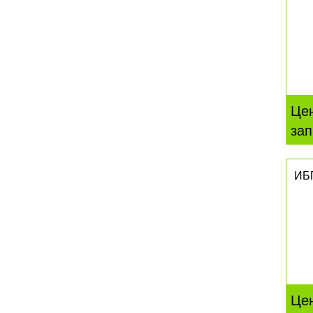
Це
зап
ИБ
Це