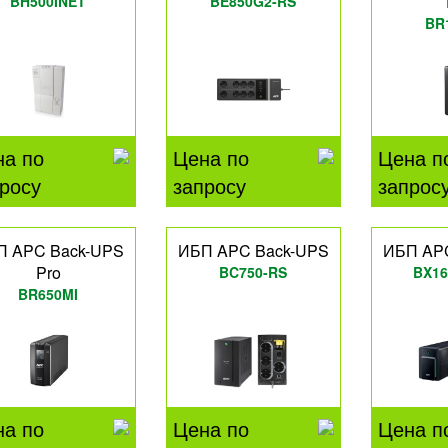
BH500INET
BE850G2-RS
BR
на по
Цена по
Цена п
росу
запросу
запрос
П APC Back-UPS
ИБП APC Back-UPS
ИБП AP
Pro
BC750-RS
BX16
BR650MI
на по
Цена по
Цена п