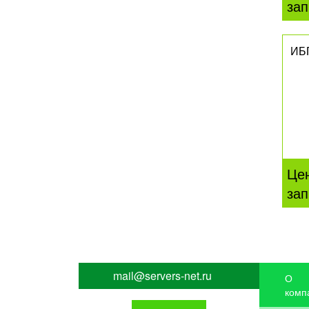
зап
ИБ
Це
зап
mail@servers-net.ru
О
комп