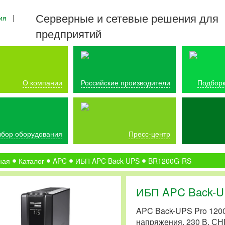
Серверные и сетевые решения для
ия
|
предприятий
О компании
Российские производители
Подборк
бор оборудования
Пресс-центр
ная
Каталог
APC
ИБП APC Back-UPS
BR1200G-RS
ИБП APC Back-U
APC Back-UPS Pro 1200
напряжения, 230 В, СН